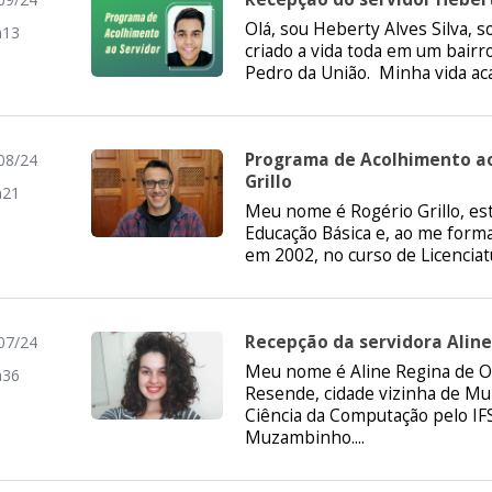
Olá, sou Heberty Alves Silva, s
h13
criado a vida toda em um bair
Pedro da União. Minha vida ac
Programa de Acolhimento ao
08/24
Grillo
h21
Meu nome é Rogério Grillo, est
Educação Básica e, ao me forma
em 2002, no curso de Licenciat
Recepção da servidora Aline
07/24
Meu nome é Aline Regina de Ol
h36
Resende, cidade vizinha de M
Ciência da Computação pelo 
Muzambinho....