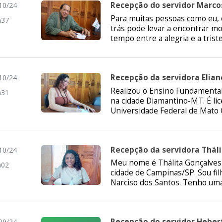
Recepção do servidor Marcos
10/24
Para muitas pessoas como eu, o
h37
trás pode levar a encontrar m
tempo entre a alegria e a triste
Recepção da servidora Elian
10/24
Realizou o Ensino Fundamental
h31
na cidade Diamantino-MT. É lic
Universidade Federal de Mato 
Recepção da servidora Thál
10/24
Meu nome é Thálita Gonçalves 
h02
cidade de Campinas/SP. Sou fil
Narciso dos Santos. Tenho uma
Recepção do servidor Hebert
09/24