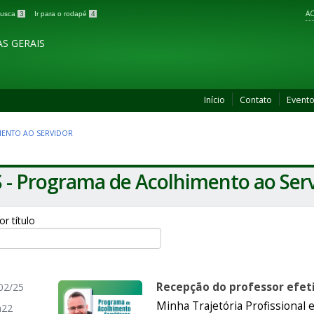
AC
 busca
3
Ir para o rodapé
4
S GERAIS
Início
Contato
Event
MENTO AO SERVIDOR
 - Programa de Acolhimento ao Ser
por título
Recepção do professor efeti
02/25
Minha Trajetória Profissional
h22