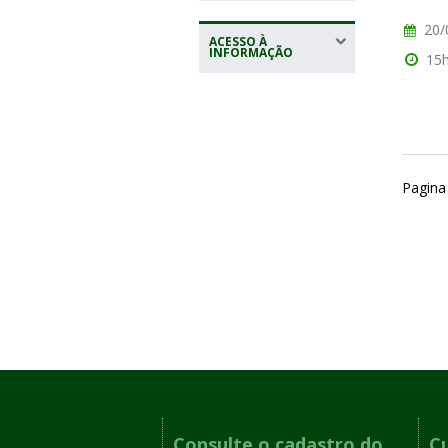
20/
ACESSO À
INFORMAÇÃO
15
Pagina
Consulte o cadastro do
C