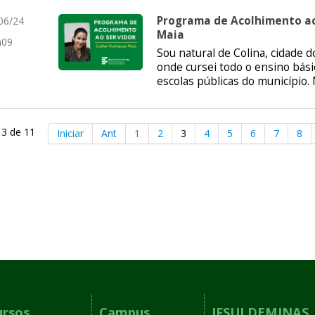
Programa de Acolhimento ao
06/24
Maia
h09
Sou natural de Colina, cidade d
onde cursei todo o ensino bás
escolas públicas do município.
 3 de 11
Iniciar
Ant
1
2
3
4
5
6
7
8
ursos
Campus
IFSULDEMINAS