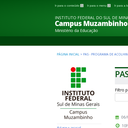
Ir para o conteúdo
1
Ir para o menu
2
Ir para a
INSTITUTO FEDERAL DO SUL DE MINA
Campus Muzambinho
Ministério da Educação
PÁGINA INICIAL
>
PAS - PROGRAMA DE ACOLHI
PAS
Filtro 
06/
10