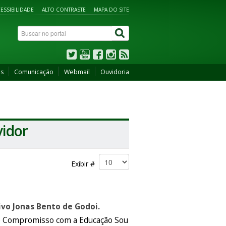
ESSIBILIDADE
ALTO CONTRASTE
MAPA DO SITE
os
Comunicação
Webmail
Ouvidoria
vidor
Exibir #
vo Jonas Bento de Godoi.
 e Compromisso com a Educação Sou