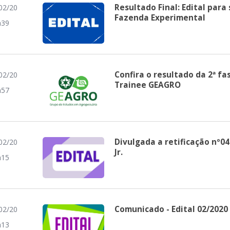
Resultado Final: Edital para
02/20
Fazenda Experimental
h39
Confira o resultado da 2ª fa
02/20
Trainee GEAGRO
h57
Divulgada a retificação nº04 
02/20
Jr.
h15
Comunicado - Edital 02/2020
02/20
h13