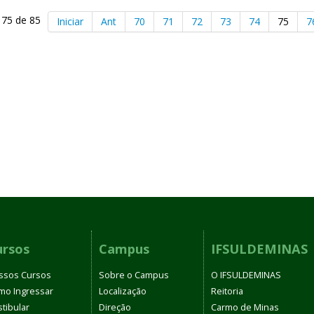
 75 de 85
Iniciar
Ant
70
71
72
73
74
75
7
ursos
Campus
IFSULDEMINAS
ssos Cursos
Sobre o Campus
O IFSULDEMINAS
mo Ingressar
Localização
Reitoria
tibular
Direção
Carmo de Minas