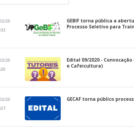
GEBIF torna pública a abertu
02/20
Processo Seletivo para Trai
h32
Edital 09/2020 - Convocação
02/20
e Cafeicultura)
h20
GECAF torna público process
02/20
h57