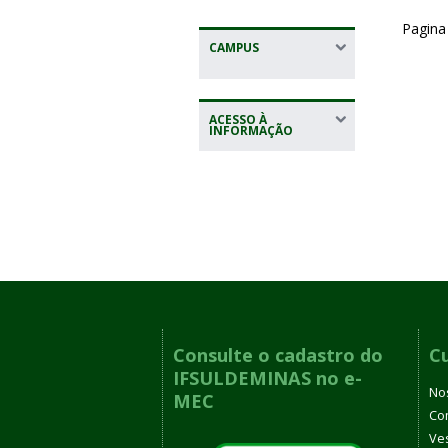
Pagina
CAMPUS
ACESSO À
INFORMAÇÃO
Consulte o cadastro do
C
IFSULDEMINAS no e-
No
MEC
Co
Ves