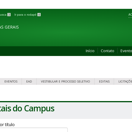
AC
 busca
3
Ir para o rodapé
4
S GERAIS
Início
Contato
Event
EVENTOS
EAD
VESTIBULAR E PROCESSO SELETIVO
EDITAIS
LICITAÇÕ
tais do Campus
por título