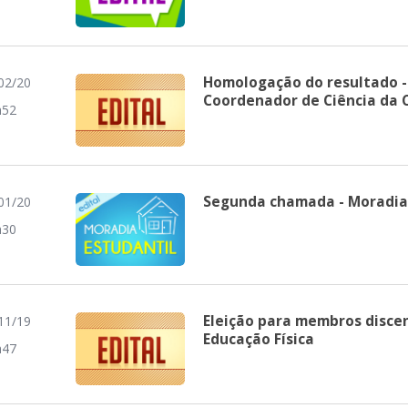
Homologação do resultado -
02/20
Coordenador de Ciência da
h52
Segunda chamada - Moradia 
01/20
h30
Eleição para membros disce
11/19
Educação Física
h47