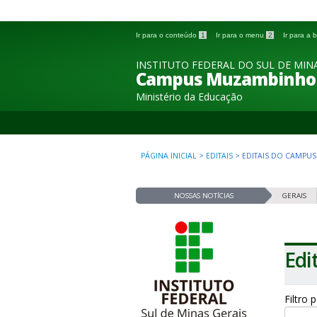
Ir para o conteúdo
1
Ir para o menu
2
Ir para a
INSTITUTO FEDERAL DO SUL DE MINA
Campus Muzambinho
Ministério da Educação
PÁGINA INICIAL
>
EDITAIS
>
EDITAIS DO CAMPUS
NOSSAS NOTÍCIAS
GERAIS
Edi
Filtro 