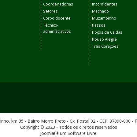
Coordenadorias
Inconfidentes
Setores
Machado
Corpo docente
Muzambinho
Técnico-
Passos
administrativos
Poços de Caldas
Pouso Alegre
Três Corações
ho, km 35 - Bairro Morro Preto - Cx. Postal 02 - CEP: 37890-000 - 
Copyright © 2023 - Todos os direitos reservados
Joomla! é um Software Livre.