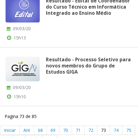
Resultado - Edital de Coordenador
do Curso Técnico em Informática
Integrado ao Ensino Médio
09/03/20
15h13
Resultado - Processo Seletivo para
novos membros do Grupo de
Estudos GIGA
09/03/20
15h10
Pagina 73 de 85
Iniciar
Ant
68
69
70
71
72
73
74
75