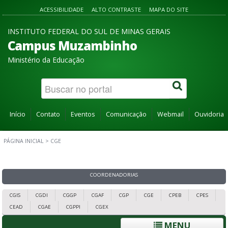
ACESSIBILIDADE
ALTO CONTRASTE
MAPA DO SITE
INSTITUTO FEDERAL DO SUL DE MINAS GERAIS
Campus Muzambinho
Ministério da Educação
Início
Contato
Eventos
Comunicação
Webmail
Ouvidoria
PÁGINA INICIAL
>
CGE
COORDENADORIAS
CGIS
CGDI
CGGP
CGAF
CGP
CGE
CPEB
CPES
CEAD
CGAE
CGPPI
CGEX
MENU