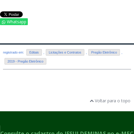
Whatsapp
registrado em:
Editais
,
Licitações e Contratos
,
Pregão Eletrônico
,
2019 - Pregão Eletrônico
Voltar para o topo
Consulte o cadastro do IFSULDEMINAS no e-MEC