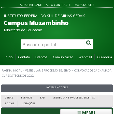
ACESSIBILIDADE
ALTO CONTRASTE
MAPA DO SITE
INSTITUTO FEDERAL DO SUL DE MINAS GERAIS
Campus Muzambinho
Ministério da Educação
Início
Contato
Eventos
Comunicação
Webmail
Ouvidoria
PÁGINA INICIAL
>
VESTIBULAR E PROCESSO SELETIVO
>
CONVOCADOS 2ª CHAMADA -
CURSOS TÉCNICOS 2020/1
NOSSAS NOTÍCIAS
GERAIS
EVENTOS
EAD
VESTIBULAR E PROCESSO SELETIVO
EDITAIS
LICITAÇÕES
MENU