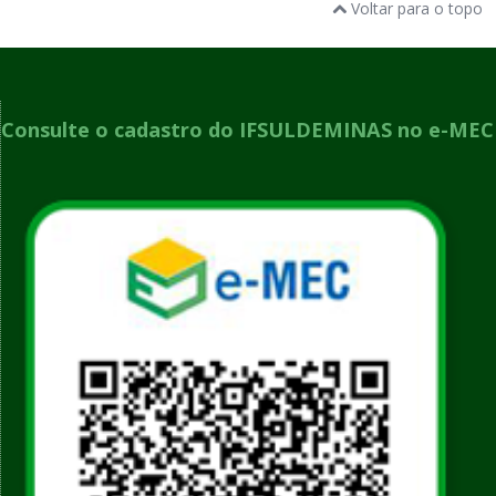
Voltar para o topo
Consulte o cadastro do IFSULDEMINAS no e-MEC