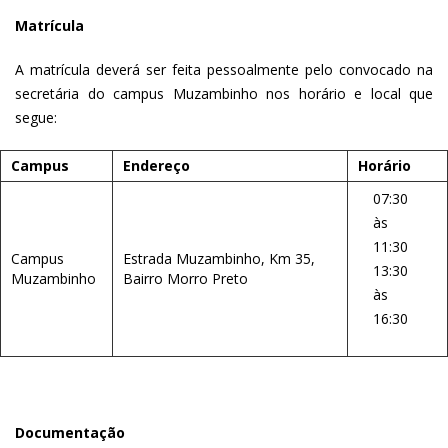
Matrícula
A matrícula deverá ser feita pessoalmente pelo convocado na
secretária do campus Muzambinho nos horário e local que
segue:
Campus
Endereço
Horário
07:30
às
11:30
Campus
Estrada Muzambinho, Km 35,
13:30
Muzambinho
Bairro Morro Preto
às
16:30
Documentação