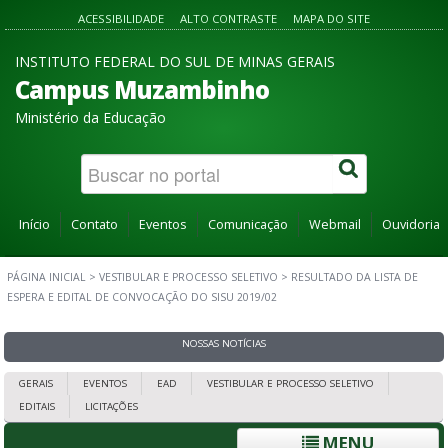
ACESSIBILIDADE
ALTO CONTRASTE
MAPA DO SITE
INSTITUTO FEDERAL DO SUL DE MINAS GERAIS
Campus Muzambinho
Ministério da Educação
Início
Contato
Eventos
Comunicação
Webmail
Ouvidoria
PÁGINA INICIAL
>
VESTIBULAR E PROCESSO SELETIVO
>
RESULTADO DA LISTA DE
ESPERA E EDITAL DE CONVOCAÇÃO DO SISU 2019/02
NOSSAS NOTÍCIAS
GERAIS
EVENTOS
EAD
VESTIBULAR E PROCESSO SELETIVO
EDITAIS
LICITAÇÕES
MENU