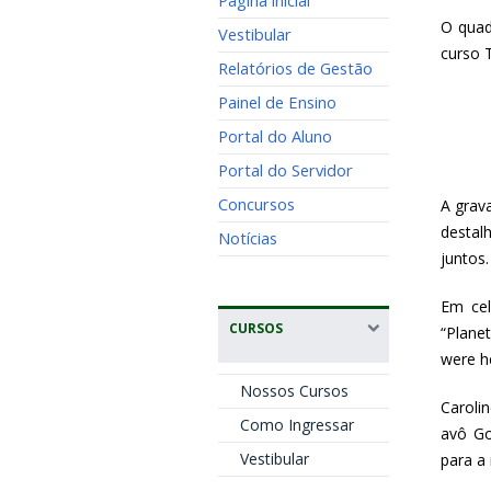
Página inicial
O quad
Vestibular
curso 
Relatórios de Gestão
Painel de Ensino
Portal do Aluno
Portal do Servidor
Concursos
A grav
destal
Notícias
juntos.
Em cel
CURSOS
“Plane
were he
Nossos Cursos
Caroli
Como Ingressar
avô Go
Vestibular
para a