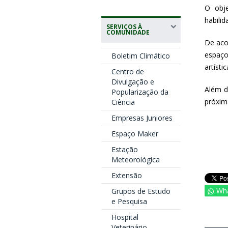
O obje
habili
SERVIÇOS À
COMUNIDADE
De aco
espaço
Boletim Climático
artíst
Centro de
Divulgação e
Além do
Popularização da
próxim
Ciência
Empresas Juniores
Espaço Maker
Estação
Meteorológica
Extensão
Wh
Grupos de Estudo
e Pesquisa
Hospital
Veterinário