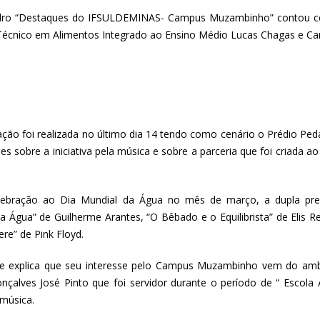
ro “Destaques do IFSULDEMINAS- Campus Muzambinho” contou com
Técnico em Alimentos Integrado ao Ensino Médio Lucas Chagas e Car
ação foi realizada no último dia 14 tendo como cenário o Prédio Ped
hes sobre a iniciativa pela música e sobre a parceria que foi criada
ebração ao Dia Mundial da Água no mês de março, a dupla pre
ta Água” de Guilherme Arantes, “O Bêbado e o Equilibrista” de Elis Re
re” de Pink Floyd.
ne explica que seu interesse pelo Campus Muzambinho vem do amb
nçalves José Pinto que foi servidor durante o período de “ Escola
 música.