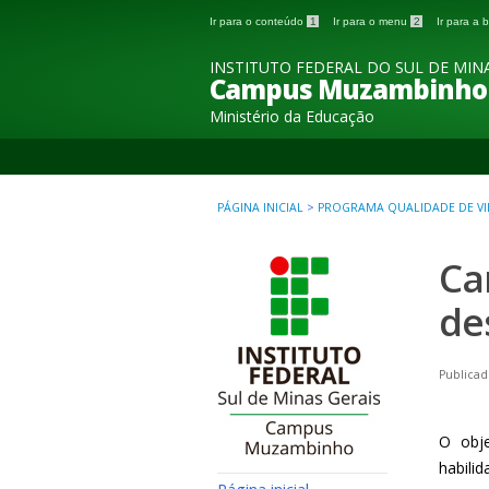
Ir para o conteúdo
1
Ir para o menu
2
Ir para a
INSTITUTO FEDERAL DO SUL DE MINA
Campus Muzambinho
Ministério da Educação
PÁGINA INICIAL
>
PROGRAMA QUALIDADE DE VI
Ca
de
Publicad
O obje
habili