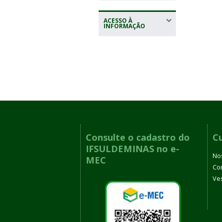
ACESSO À
INFORMAÇÃO
Consulte o cadastro do
C
IFSULDEMINAS no e-
No
MEC
Co
Ves