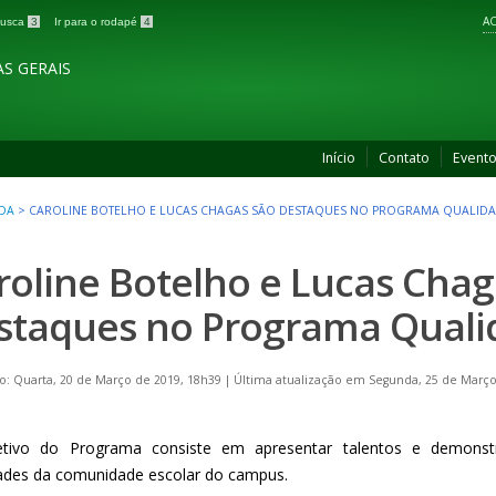
AC
 busca
3
Ir para o rodapé
4
S GERAIS
Início
Contato
Event
DA
>
CAROLINE BOTELHO E LUCAS CHAGAS SÃO DESTAQUES NO PROGRAMA QUALIDA
roline Botelho e Lucas Chag
staques no Programa Quali
o: Quarta, 20 de Março de 2019, 18h39
|
Última atualização em Segunda, 25 de Março
tivo do Programa consiste em apresentar talentos e demonstr
dades da comunidade escolar do campus.