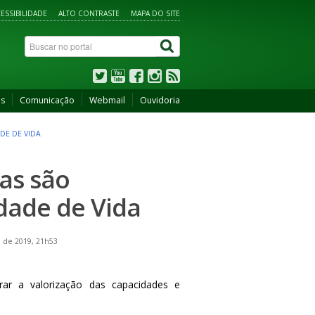
ESSIBILIDADE
ALTO CONTRASTE
MAPA DO SITE
os
Comunicação
Webmail
Ouvidoria
DE DE VIDA
as são
dade de Vida
 de 2019, 21h53
ar a valorização das capacidades e