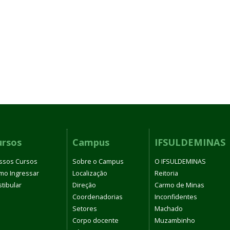
ursos
Campus
IFSULDEMINAS
ssos Cursos
Sobre o Campus
O IFSULDEMINAS
mo Ingressar
Localização
Reitoria
tibular
Direção
Carmo de Minas
Coordenadorias
Inconfidentes
Setores
Machado
Corpo docente
Muzambinho