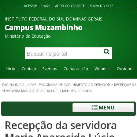
ACESSIBILIDADE
ALTO CONTRASTE
MAPA DO SITE
INSTITUTO FEDERAL DO SUL DE MINAS GERAIS
Campus Muzambinho
Ministério da Educação
Início
Contato
Eventos
Comunicação
Webmail
Ouvidoria
PÁGINA INICIAL
>
PAS - PROGRAMA DE ACOLHIMENTO AO SERVIDOR
>
RECEPÇÃO DA
SERVIDORA MARIA APARECIDA LÚCIO MENDES - CIDINHA
MENU
Recepção da servidora