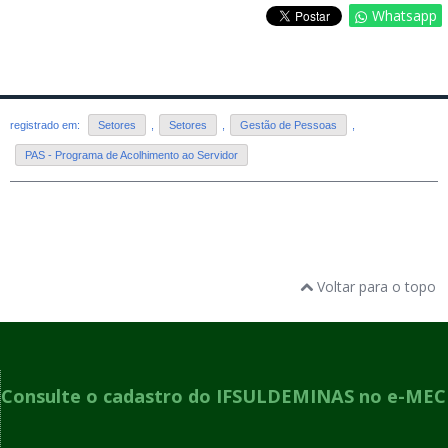
Whatsapp
registrado em:
Setores
,
Setores
,
Gestão de Pessoas
,
PAS - Programa de Acolhimento ao Servidor
Voltar para o topo
Consulte o cadastro do IFSULDEMINAS no e-MEC