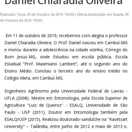
Daniel Chiaradia Oliveira
Publicado: Terça, 29 de Outubro de 2019, 15h26
|
Última atualização em Quarta, 30
de Outubro de 2019, 10h56
Em 11 de outubro de 2019, recebemos com alegria o professor
Daniel Chiaradia Oliveira. O Prof. Daniel nasceu em Cambuí-MG
e morou durante a adolescência na cidade vizinha, Córrego do
Bom Jesus-MG, onde Estudou em escola pública, Escola
Estadual “Prof. Maximiano Lambert”, até o segundo ano do
Ensino Médio. Concluiu o terceiro ano do ensino médio no
Colégio Meta, em Cambuí-MG.
Engenheiro Agrônomo pela Universidade Federal de Lavras -
UFLA (2008). Mestre em Entomologia, pela Escola Superior de
Agricultura "Luiz de Queiroz" - ESALQ, Universidade de São
Paulo - USP (2011). Doutor em Entomologia também pela
ESALQ/USP (2015). Realizou doutorado-sanduíche na "Kasetsart
University" – Tailândia, entre junho de 2012 e maio de 2013 e,