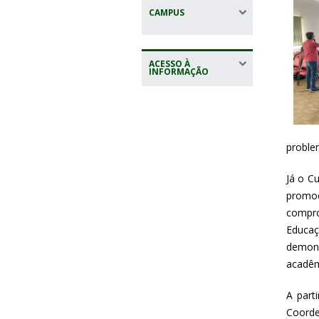
CAMPUS
ACESSO À
INFORMAÇÃO
proble
Já o C
promo
compro
Educa
demon
acadêm
A part
Coorde