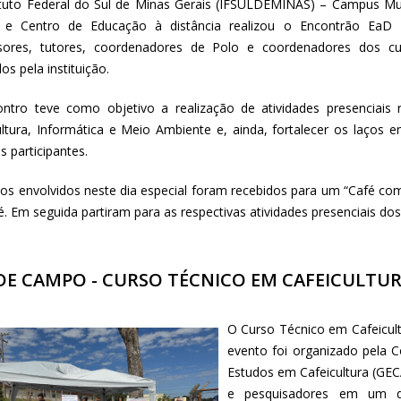
ituto Federal do Sul de Minas Gerais (IFSULDEMINAS) – Campus Mu
 e Centro de Educação à distância realizou o Encontrão EaD 
sores, tutores, coordenadores de Polo e coordenadores dos c
os pela instituição.
ntro teve como objetivo a realização de atividades presenciais
ultura, Informática e Meio Ambiente e, ainda, fortalecer os laços 
s participantes.
os envolvidos neste dia especial foram recebidos para um “Café co
é. Em seguida partiram para as respectivas atividades presenciais do
 DE CAMPO - CURSO TÉCNICO EM CAFEICULTU
O Curso Técnico em Cafeicult
evento foi organizado pela 
Estudos em Cafeicultura (GEC
e pesquisadores em um 