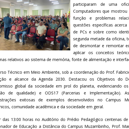
participaram de uma ofi
Computadores que mostrou a
função e problemas rela
questões específicas acerca
de PCs e sobre como identif
segunda metade da oficina, t
de desmontar e remontar eq
aplicar os conceitos teóri
mas relativos ao sistema de memória, fonte de alimentação e interfa
urso Técnico em Meio Ambiente, sob a coordenação do Prof. Fabricio
ção e alcance da Agenda 2030. Destacou os Objetivos do D
misso global da sociedade em prol do planeta, evidenciando o
ção de qualidade) e ODS17 (Parcerias e Implementação). A
strações exitosas de exemplos desenvolvidos no Campus 
icos, comunidade acadêmica e da sociedade em geral.
ir das 13:00 horas no Auditório do Prédio Pedagógico centenas d
nador de Educação a Distância do Campus Muzambinho, Prof. Marco