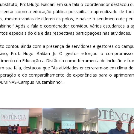
Substituto, Prof.Hugo Baldan. Em sua fala o coordenador destacou 
esentar como a educação pública possibilita o aprendizado de to
s, mesmo vindas de diferentes polos, e nasce o sentimento de 
inho.” Após a fala o coordenador convidou vários estudantes a a
os especiais do dia e das respectivas participações nas atividades.
to contou ainda com a presença de servidores e gestores do campu
sino, Prof. Hugo Baldan Jr. O gestor reforçou o compromiss
ecimento da Educação a Distância como ferramenta de inclusão e tran
em sua fala, destacou que "As atividades encerraram-se em clima d
peração e do compartilhamento de experiências para o aprimora
DEMINAS-Campus Muzambinho".