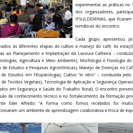
experimentar as práticas no 
dos organizadores, partici
IFSULDEMINAS, que ficaram r
temáticas do encontro.
Cada grupo apresentou prá
onados às diferentes etapas do cultivo e manejo do café. As estaç
das ao Planejamento e Implantação da Lavoura Cafeeira – condu
nologias, Agricultura e Meio Ambiente); Morfologia e Fisiologia d
o de Estudos e Pesquisas Agronômicas); Manejo de Doenças no Cafe
 de Estudos em Fitopatologia); Cultivo “in vitro” – conduzida pe
a de Tecidos Vegetais); Tecnologia de Aplicação e Segurança Opera
udos em Segurança e Saúde do Trabalho Rural). O encontro presen
usão de conhecimento técnico e no fortalecimento da formação pro
ante Eder Alfredo: “A forma como fomos recebidos foi muit
cionaram um ambiente de aprendizagem colaborativa e troca de expe