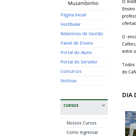
O Inst
Ensino
Página inicial
profes
ofertad
Vestibular
Relatórios de Gestão
O enco
Painel de Ensino
Cafeic
entre o
Portal do Aluno
Portal do Servidor
Todos 
Concursos
do Caf
Notícias
DIA
CURSOS
Nossos Cursos
Como Ingressar