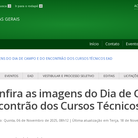
AC
 busca
3
Ir para o rodapé
4
S GERAIS
Início
Contato
Event
ENS DO DIA DE CAMPO E DO ENCONTRÃO DOS CURSOS TÉCNICOS EAD
EVENTOS
EAD
VESTIBULAR E PROCESSO SELETIVO
EDITAIS
LICITAÇÕ
nfira as imagens do Dia de
contrão dos Cursos Técnico
o: Quinta, 06 de Novembro de 2025, 08h12
|
Última atualização em Terça, 18 de Nov