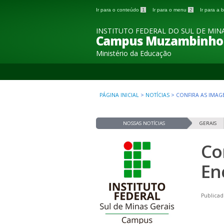
Ir para o conteúdo
1
Ir para o menu
2
Ir para a
INSTITUTO FEDERAL DO SUL DE MINA
Campus Muzambinho
Ministério da Educação
PÁGINA INICIAL
>
NOTÍCIAS
>
CONFIRA AS IMAG
NOSSAS NOTÍCIAS
GERAIS
Co
En
Publicad