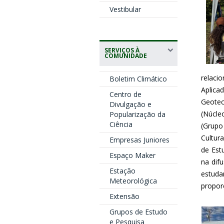
Vestibular
SERVIÇOS À
COMUNIDADE
relaci
Boletim Climático
Aplica
Centro de
Geotec
Divulgação e
(Núcle
Popularização da
Ciência
(Grupo
Cultur
Empresas Juniores
de Est
Espaço Maker
na dif
Estação
estud
Meteorológica
propor
Extensão
Grupos de Estudo
e Pesquisa