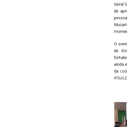
Geral 
de apr
pessoa
Muzamb
moment
O even
de En
fortal
ainda 
da coo
IFSUL