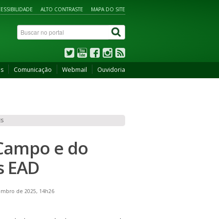
ESSIBILIDADE
ALTO CONTRASTE
MAPA DO SITE
os
Comunicação
Webmail
Ouvidoria
ES
 Campo e do
s EAD
embro de 2025, 14h26