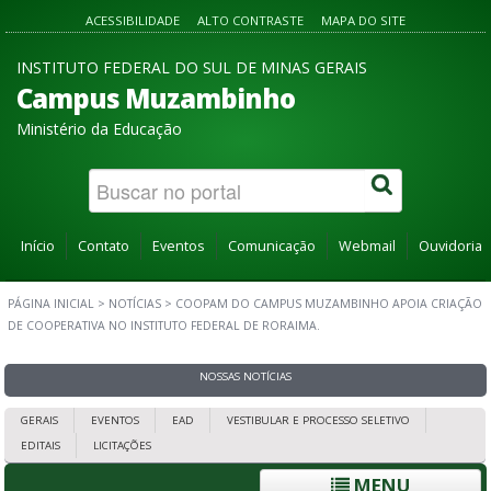
ACESSIBILIDADE
ALTO CONTRASTE
MAPA DO SITE
INSTITUTO FEDERAL DO SUL DE MINAS GERAIS
Campus Muzambinho
Ministério da Educação
Início
Contato
Eventos
Comunicação
Webmail
Ouvidoria
PÁGINA INICIAL
>
NOTÍCIAS
>
COOPAM DO CAMPUS MUZAMBINHO APOIA CRIAÇÃO
DE COOPERATIVA NO INSTITUTO FEDERAL DE RORAIMA.
NOSSAS NOTÍCIAS
GERAIS
EVENTOS
EAD
VESTIBULAR E PROCESSO SELETIVO
EDITAIS
LICITAÇÕES
MENU