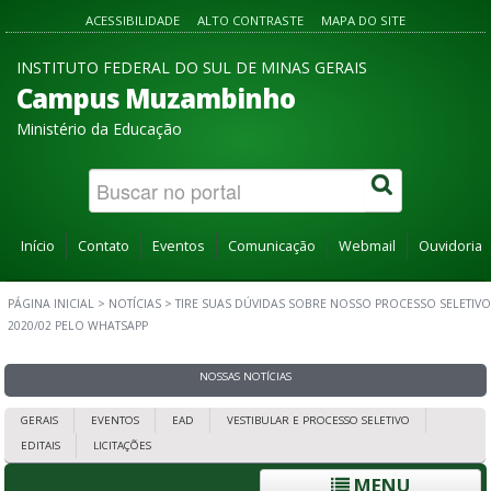
ACESSIBILIDADE
ALTO CONTRASTE
MAPA DO SITE
INSTITUTO FEDERAL DO SUL DE MINAS GERAIS
Campus Muzambinho
Ministério da Educação
Início
Contato
Eventos
Comunicação
Webmail
Ouvidoria
PÁGINA INICIAL
>
NOTÍCIAS
>
TIRE SUAS DÚVIDAS SOBRE NOSSO PROCESSO SELETIVO
2020/02 PELO WHATSAPP
NOSSAS NOTÍCIAS
GERAIS
EVENTOS
EAD
VESTIBULAR E PROCESSO SELETIVO
EDITAIS
LICITAÇÕES
MENU