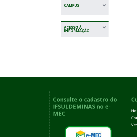
CAMPUS
ACESSO À
INFORMAÇÃO
Consulte o cadastro do
C
IFSULDEMINAS no e-
No
MEC
Co
Ves