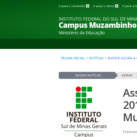
Ir para o conteúdo
1
Ir para o menu
2
Ir para a
INSTITUTO FEDERAL DO SUL DE MINA
Campus Muzambinho
Ministério da Educação
PÁGINA INICIAL
>
NOTÍCIAS
>
ASSISTA AGORA A
NOSSAS NOTÍCIAS
GERAIS
As
20
Mu
Publicad