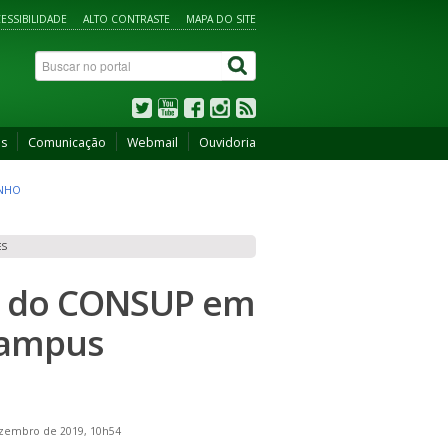
ESSIBILIDADE
ALTO CONTRASTE
MAPA DO SITE
os
Comunicação
Webmail
Ouvidoria
INHO
ES
ão do CONSUP em
 Campus
ezembro de 2019, 10h54