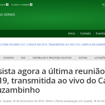
AC
 busca
3
Ir para o rodapé
4
S GERAIS
Início
Contato
Event
 ÚLTIMA REUNIÃO DO CONSUP EM 2019, TRANSMITIDA AO VIVO DO CAMPUS MUZAMB
EVENTOS
EAD
VESTIBULAR E PROCESSO SELETIVO
EDITAIS
LICITAÇÕ
sista agora a última reuni
19, transmitida ao vivo do
zambinho
o: Quarta, 18 de Dezembro de 2019, 10h54
|
Última atualização em Quarta, 18 de D