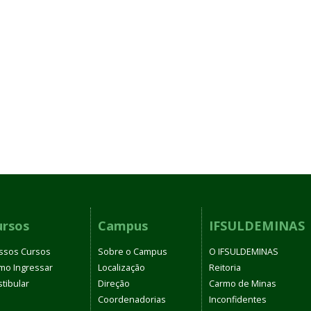
ursos
Campus
IFSULDEMINAS
ssos Cursos
Sobre o Campus
O IFSULDEMINAS
mo Ingressar
Localização
Reitoria
tibular
Direção
Carmo de Minas
Coordenadorias
Inconfidentes