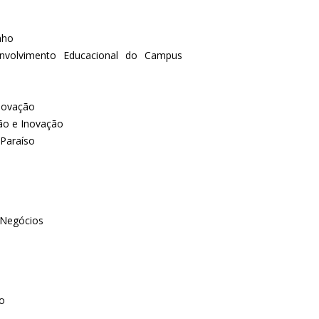
nho
senvolvimento Educacional do Campus
Inovação
ção e Inovação
 Paraíso
 Negócios
so