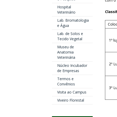
com o 
Hospital
Classi
Veterinário
Lab. Bromatologia
Colo
e Água
Lab. de Solos e
Tecido Vegetal
1º lu
Museu de
Anatomia
Veterinária
2º Lu
Núcleo Incubador
de Empresas
Termos e
Convênios
3º L
Visita ao Campus
Viveiro Florestal