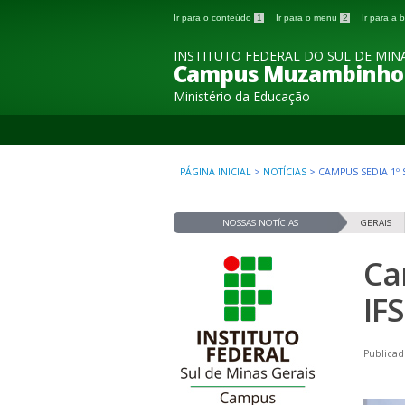
Ir para o conteúdo
1
Ir para o menu
2
Ir para a
INSTITUTO FEDERAL DO SUL DE MINA
Campus Muzambinho
Ministério da Educação
PÁGINA INICIAL
>
NOTÍCIAS
>
CAMPUS SEDIA 1º
NOSSAS NOTÍCIAS
GERAIS
Ca
IF
Publicad