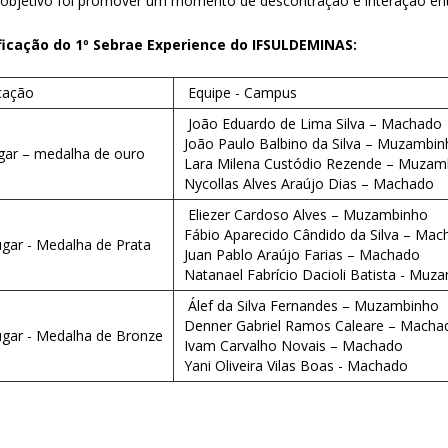
objetivo foi promover um momento de descontração e interação entr
ficação do 1º Sebrae Experience do IFSULDEMINAS:
cação
Equipe - Campus
João Eduardo de Lima Silva – Machado
João Paulo Balbino da Silva – Muzambi
gar – medalha de ouro
Lara Milena Custódio Rezende – Muzam
Nycollas Alves Araújo Dias – Machado
Eliezer Cardoso Alves – Muzambinho
Fábio Aparecido Cândido da Silva – Ma
gar - Medalha de Prata
Juan Pablo Araújo Farias – Machado
Natanael Fabrício Dacioli Batista - Muz
Álef da Silva Fernandes – Muzambinho
Denner Gabriel Ramos Caleare – Macha
ugar - Medalha de Bronze
Ivam Carvalho Novais – Machado
Yani Oliveira Vilas Boas - Machado