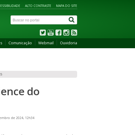
ESSIBILIDADE
ALTO CONTRASTE
MAPA DO SITE
os
Comunicação
Webmail
Ouvidoria
ES
ience do
zembro de 2024, 12h34