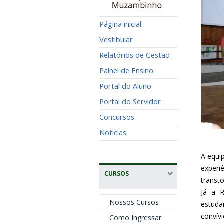
Página inicial
Vestibular
Relatórios de Gestão
Painel de Ensino
Portal do Aluno
Portal do Servidor
Concursos
Notícias
A equi
experi
CURSOS
transt
Já a R
Nossos Cursos
estuda
convív
Como Ingressar