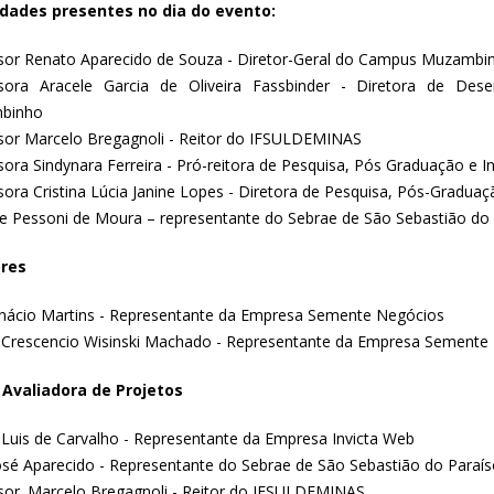
dades presentes no dia do evento:
sor Renato Aparecido de Souza - Diretor-Geral do Campus Muzambi
sora Aracele Garcia de Oliveira Fassbinder - Diretora de De
binho
sor Marcelo Bregagnoli - Reitor do IFSULDEMINAS
sora Sindynara Ferreira - Pró-reitora de Pesquisa, Pós Graduação e 
sora Cristina Lúcia Janine Lopes - Diretora de Pesquisa, Pós-Gradua
ne Pessoni de Moura – representante do Sebrae de São Sebastião do
res
gnácio Martins - Representante da Empresa Semente Negócios
 Crescencio Wisinski Machado - Representante da Empresa Semente
Avaliadora de Projetos
 Luis de Carvalho - Representante da Empresa Invicta Web
José Aparecido - Representante do Sebrae de São Sebastião do Paraí
sor. Marcelo Bregagnoli - Reitor do IFSULDEMINAS