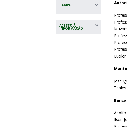
Autori
CAMPUS
Profes
Profes
ACESSO À
INFORMAÇÃO
Muzam
Profes
Profes
Profes
Lucile
Mento
José I
Thales
Banca 
Adolfo
Ilson 
Profes