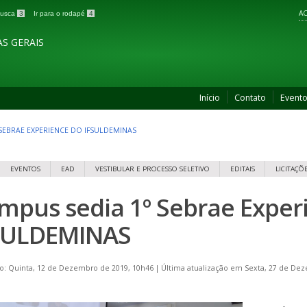
AC
 busca
3
Ir para o rodapé
4
S GERAIS
Início
Contato
Event
 SEBRAE EXPERIENCE DO IFSULDEMINAS
EVENTOS
EAD
VESTIBULAR E PROCESSO SELETIVO
EDITAIS
LICITAÇÕ
mpus sedia 1º Sebrae Exper
SULDEMINAS
o: Quinta, 12 de Dezembro de 2019, 10h46
|
Última atualização em Sexta, 27 de De