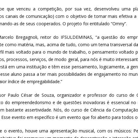
pe que venceu a competição, por sua vez, desenvolveu uma pl
los canais de comunicação) com o objetivo de tornar mais efetiva a
mando-as de seus cooperados. O projeto foi entitulado “Omny”.
arcelo Bregagnoli, reitor do IFSULDEMINAS, “a questão do emp
e como matéria, mas, acima de tudo, como um tema transversal da 
fil mais voltado para o mundo de trabalho, o pensamento voltado 
os, processos, serviços, de modo geral, para nós é muito interessan
está em uma instituição e têm esse pensamento, logicamente, a gen
 esse aluno passa a ter mais possibilidades de engajamento no mun
ior índice de empregabilidade.”
sor Paulo César de Souza, organizador e professor do curso de 
o do empreendedorismo e de questões inovadoras é essencial no
om bastante assertividade. Nós, do curso de Ciência da Computaç
. Esse evento em específico é um evento que foi aberto para todos
e o evento, houve uma apresentação musical, com os músicos: Pe