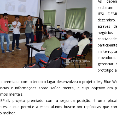
As depen
sediara
IFSULDEMI
dezembro. 
através 
negócios
criativi
participa
ininterrupt
inovadora, 
gerenciar 
protótipo a
pe premiada com o terceiro lugar desenvolveu o projeto “My Blue Wor
ências e informações sobre saúde mental, e cujo objetivo era
ornos mentais.
EP.all, projeto premiado com a segunda posição, é uma plata
ntes, e que permite a esses alunos buscar por repúblicas que co
io melhor.