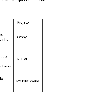
e os participantes do evento.
Projeto
nho
Omny
binho
chado
REP.all
ambinho
do
My Blue World