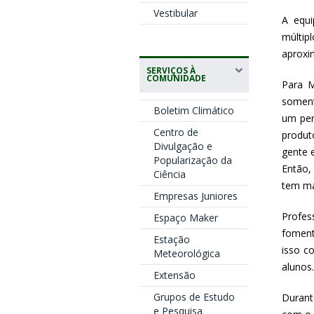
Vestibular
A equi
múltip
aproxi
SERVIÇOS À
COMUNIDADE
Para M
soment
Boletim Climático
um per
Centro de
produt
Divulgação e
gente 
Popularização da
Então,
Ciência
tem ma
Empresas Juniores
Profes
Espaço Maker
foment
Estação
isso c
Meteorológica
alunos
Extensão
Grupos de Estudo
Durant
e Pesquisa