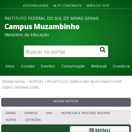
ACESSIBILIDADE
ALTO CONTRASTE
MAPA DO SITE
INSTITUTO FEDERAL DO SUL DE MINAS GERAIS
Campus Muzambinho
Ministério da Educação
Início
Contato
Eventos
Comunicação
Webmail
Ouvidoria
PÁGINA INICIAL
>
NOTÍCIAS
>
PROJETOS DO CAMPUS SÃO SELECIONADOS POR
EVENTO INTERNACIONAL
NOSSAS NOTÍCIAS
GERAIS
EVENTOS
EAD
VESTIBULAR E PROCESSO SELETIVO
EDITAIS
LICITAÇÕES
MENU