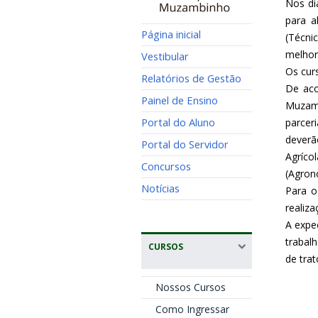
Nos di
para a
Página inicial
(Técni
melhor
Vestibular
Os curs
Relatórios de Gestão
De aco
Painel de Ensino
Muzamb
Portal do Aluno
parcer
deverã
Portal do Servidor
Agríco
Concursos
(Agron
Notícias
Para o
realiz
A expe
trabal
CURSOS
de tra
Nossos Cursos
Como Ingressar