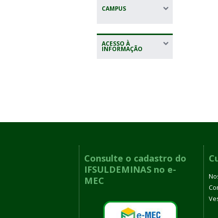
CAMPUS
ACESSO À
INFORMAÇÃO
Consulte o cadastro do
C
IFSULDEMINAS no e-
No
MEC
Co
Ves