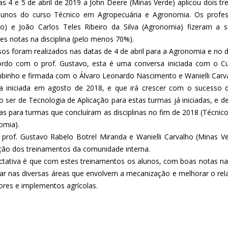
as 4 e 5 de abril de 2019 a John Deere (Minas Verde) aplicou dois tr
lunos do curso Técnico em Agropecuária e Agronomia. Os profes
co) e João Carlos Teles Ribeiro da Silva (Agronomia) fizeram 
es notas na disciplina (pelo menos 70%).
os foram realizados nas datas de 4 de abril para a Agronomia e no di
rdo com o prof. Gustavo, esta é uma conversa iniciada com o C
inho e firmada com o Álvaro Leonardo Nascimento e Wanielli Carva
ia iniciada em agosto de 2018, e que irá crescer com o sucesso 
o ser de Tecnologia de Aplicação para estas turmas já iniciadas, 
las para turmas que concluíram as disciplinas no fim de 2018 (Técni
omia).
 prof. Gustavo Rabelo Botrel Miranda e Wanielli Carvalho (Minas V
ação dos treinamentos da comunidade interna.
ctativa é que com estes treinamentos os alunos, com boas notas na 
har nas diversas áreas que envolvem a mecanização e melhorar o r
tores e implementos agrícolas.