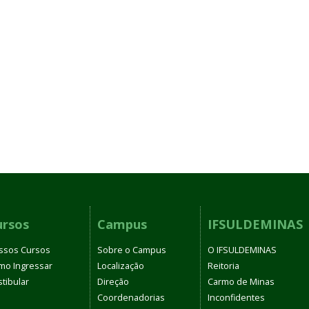
ursos
Campus
IFSULDEMINAS
ssos Cursos
Sobre o Campus
O IFSULDEMINAS
mo Ingressar
Localização
Reitoria
tibular
Direção
Carmo de Minas
Coordenadorias
Inconfidentes