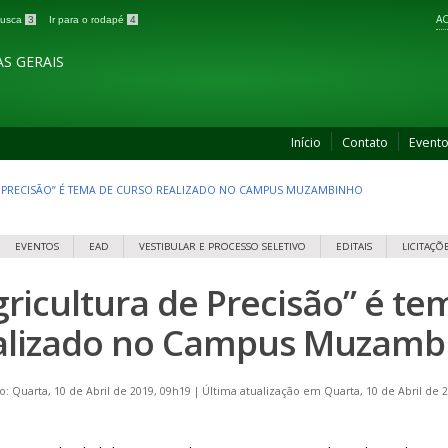
AC
 busca
3
Ir para o rodapé
4
S GERAIS
Início
Contato
Event
 PRECISÃO” É TEMA DE CURSO REALIZADO NO CAMPUS MUZAMBINHO
EVENTOS
EAD
VESTIBULAR E PROCESSO SELETIVO
EDITAIS
LICITAÇÕ
gricultura de Precisão” é te
alizado no Campus Muzamb
o: Quarta, 10 de Abril de 2019, 09h19
|
Última atualização em Quarta, 10 de Abril de 