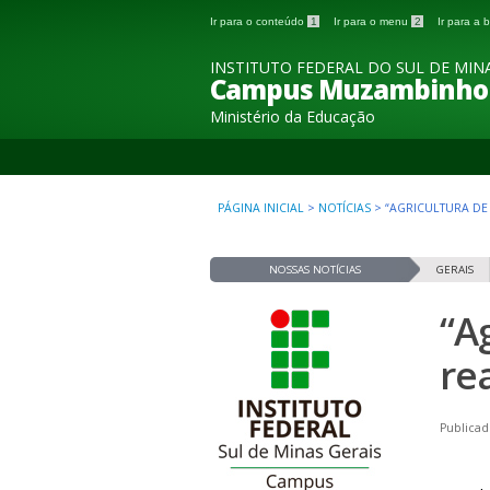
Ir para o conteúdo
1
Ir para o menu
2
Ir para a
INSTITUTO FEDERAL DO SUL DE MINA
Campus Muzambinho
Ministério da Educação
PÁGINA INICIAL
>
NOTÍCIAS
>
“AGRICULTURA DE
NOSSAS NOTÍCIAS
GERAIS
“A
re
Publicad