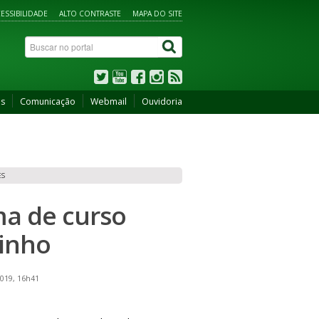
ESSIBILIDADE
ALTO CONTRASTE
MAPA DO SITE
os
Comunicação
Webmail
Ouvidoria
ES
ma de curso
inho
2019, 16h41