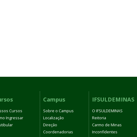
ursos
Campus
IFSULDEMINAS
ssos Cursos
Sobre o Campus
O IFSULDEMINAS
mo Ingressar
Localização
Reitoria
tibular
Direção
Carmo de Minas
Coordenadorias
Inconfidentes