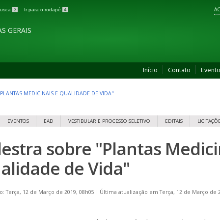
AC
 busca
3
Ir para o rodapé
4
S GERAIS
Início
Contato
Event
PLANTAS MEDICINAIS E QUALIDADE DE VIDA"
EVENTOS
EAD
VESTIBULAR E PROCESSO SELETIVO
EDITAIS
LICITAÇÕ
lestra sobre "Plantas Medici
alidade de Vida"
o: Terça, 12 de Março de 2019, 08h05
|
Última atualização em Terça, 12 de Março de 