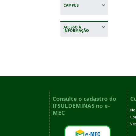
CAMPUS
ACESSO À
INFORMAÇÃO
Consulte o cadastro do
C
IFSULDEMINAS no e-
No
MEC
Co
Ves