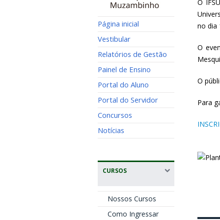
O IFSU
Univer
Página inicial
no dia 
Vestibular
O even
Relatórios de Gestão
Mesqui
Painel de Ensino
O públ
Portal do Aluno
Portal do Servidor
Para ga
Concursos
INSCR
Notícias
CURSOS
Nossos Cursos
Como Ingressar