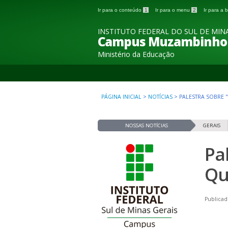
Ir para o conteúdo
1
Ir para o menu
2
Ir para a
INSTITUTO FEDERAL DO SUL DE MINA
Campus Muzambinho
Ministério da Educação
PÁGINA INICIAL
>
NOTÍCIAS
>
PALESTRA SOBRE "
NOSSAS NOTÍCIAS
GERAIS
Pa
Qu
Publicad