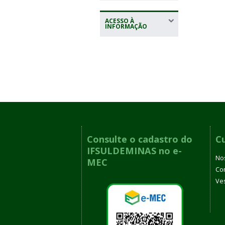
ACESSO À
INFORMAÇÃO
Consulte o cadastro do
C
IFSULDEMINAS no e-
No
MEC
Co
Ves