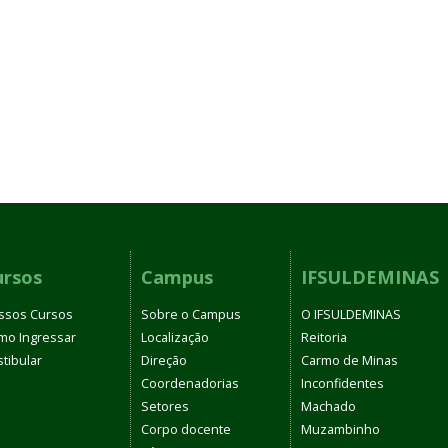
ursos
Campus
IFSULDEMINAS
ssos Cursos
Sobre o Campus
O IFSULDEMINAS
mo Ingressar
Localização
Reitoria
tibular
Direção
Carmo de Minas
Coordenadorias
Inconfidentes
Setores
Machado
Corpo docente
Muzambinho