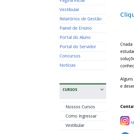
Página inicial
Vestibular
Cliq
Relatórios de Gestão
Painel de Ensino
Portal do Aluno
Criada
Portal do Servidor
estud
Concursos
soluç
Notícias
conhec
Alguns
e dese
CURSOS
Conta
Nossos Cursos
Como Ingressar
ht
Vestibular