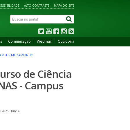
ESSIBILIDADE
ALTO CONTRASTE
MAPA DO SITE
os
Comunicação
Webmail
Ouvidoria
- CAMPUS MUZAMBINHO
Curso de Ciência
NAS - Campus
e 2025, 10h14