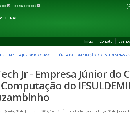
AC
 busca
3
Ir para o rodapé
4
S GERAIS
Início
Contato
Event
H JR - EMPRESA JÚNIOR DO CURSO DE CIÊNCIA DA COMPUTAÇÃO DO IFSULDEMINAS 
Tech Jr - Empresa Júnior do 
 Computação do IFSULDEMI
zambinho
o: Quinta, 18 de Janeiro de 2024, 14h07
|
Última atualização em Terça, 10 de Junho d