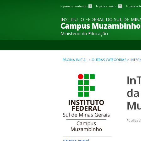
Ir para o conteúdo
1
Ir para o menu
2
Ir para a
INSTITUTO FEDERAL DO SUL DE MINA
Campus Muzambinho
Ministério da Educação
PÁGINA INICIAL
>
OUTRAS CATEGORIAS
>
INTEC
In
da
Mu
Publicad