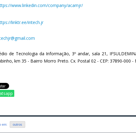
ttps://www.linkedin.com/company/acamjr/
tps://linktr.ee/intech.jr
ntechjr@gmail.com
édio de Tecnologia da Informação, 3º andar, sala 21, IFSULDEM
inho, km 35 - Bairro Morro Preto. Cx. Postal 02 - CEP: 37890-000
atsapp
do em:
outros