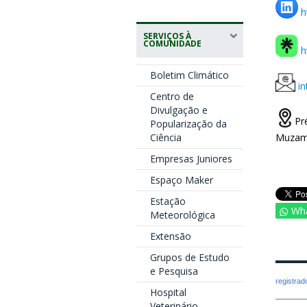
h
SERVIÇOS À
COMUNIDADE
ht
Boletim Climático
i
Centro de
Divulgação e
Pr
Popularização da
Muzamb
Ciência
Empresas Juniores
Espaço Maker
Estação
Wh
Meteorológica
Extensão
Grupos de Estudo
e Pesquisa
registra
Hospital
Veterinário