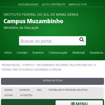
ACESSIBILIDADE
ALTO CONTRASTE
MAPA DO SITE
INSTITUTO FEDERAL DO SUL DE MINAS GERAIS
Campus Muzambinho
Ministério da Educação
Início
Contato
Eventos
Comunicação
Webmail
Ouvidoria
PÁGINA INICIAL
>
EVENTOS
>
MUZAMBINHO RECEBERÁ, PELA TERCEIRA VEZ, O
FESTIVAL PINT OF SCIENCE! UM BRINDE À CIÊNCIA!
NOSSAS NOTÍCIAS
GERAIS
EVENTOS
EAD
VESTIBULAR E PROCESSO SELETIVO
EDITAIS
LICITAÇÕES
MENU