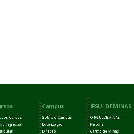
ursos
Campus
IFSULDEMINAS
ssos Cursos
Sobre o Campus
O IFSULDEMINAS
mo Ingressar
Localização
Reitoria
tibular
Direção
Carmo de Minas