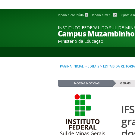
Ir para o conteúdo
1
Ir para o menu
2
Ir para a
INSTITUTO FEDERAL DO SUL DE MINA
Campus Muzambinho
Ministério da Educação
PÁGINA INICIAL
>
EDITAIS
>
EDITAIS DA REITORIA
NOSSAS NOTÍCIAS
GERAIS
IF
gr
do