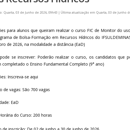
o: Quarta, 03 de Junho de 2026, 09h43
|
Última atualização em Quarta, 03 de Junho d
ções para alunos que queiram realizar o curso FIC de Monitor do u
grama de Bolsa-Formação em Recursos Hídricos do IFSULDEMINAS, a
ro de 2026, na modalidade a distância (EaD)
ode se inscrever: Poderão realizar o curso, os candidatos que
 completado o Ensino Fundamental Completo (9° ano)
ões: Inscreva-se aqui
 de vagas: São 700 vagas
dade: EaD
Horária do Curso: 200 horas
o de inscrição: De 02 de junho a 30 de junho de 2026