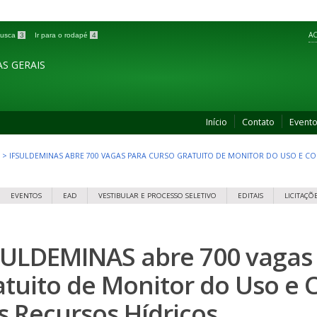
AC
 busca
3
Ir para o rodapé
4
S GERAIS
Início
Contato
Event
>
IFSULDEMINAS ABRE 700 VAGAS PARA CURSO GRATUITO DE MONITOR DO USO E C
EVENTOS
EAD
VESTIBULAR E PROCESSO SELETIVO
EDITAIS
LICITAÇÕ
SULDEMINAS abre 700 vagas 
atuito de Monitor do Uso e
s Recursos Hídricos