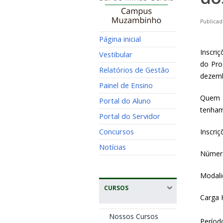
Publicad
Página inicial
Inscri
Vestibular
do Pro
Relatórios de Gestão
dezemb
Painel de Ensino
Quem p
Portal do Aluno
tenham
Portal do Servidor
Concursos
Inscriç
Notícias
Número
Modali
CURSOS
Carga 
Nossos Cursos
Períod