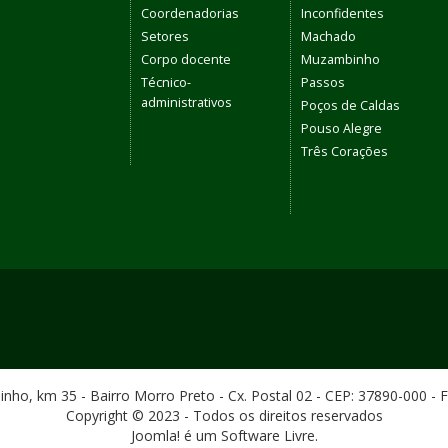
Coordenadorias
Inconfidentes
Setores
Machado
Corpo docente
Muzambinho
Técnico-
Passos
administrativos
Poços de Caldas
Pouso Alegre
Três Corações
ho, km 35 - Bairro Morro Preto - Cx. Postal 02 - CEP: 37890-000 - 
Copyright © 2023 - Todos os direitos reservados
Joomla! é um Software Livre.