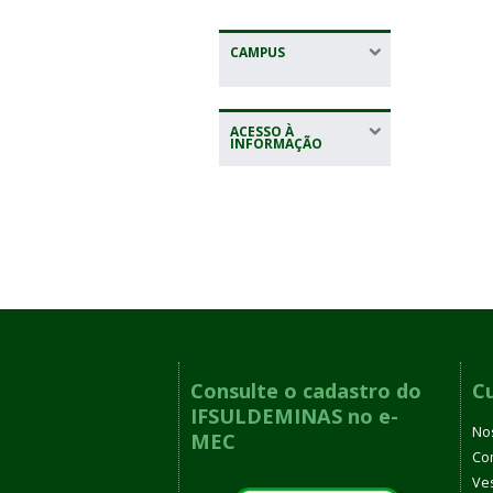
CAMPUS
ACESSO À
INFORMAÇÃO
Consulte o cadastro do
C
IFSULDEMINAS no e-
No
MEC
Co
Ves