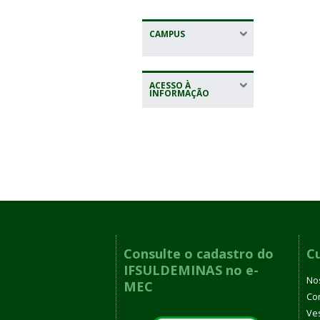
CAMPUS
ACESSO À
INFORMAÇÃO
Consulte o cadastro do
C
IFSULDEMINAS no e-
No
MEC
Co
Ves