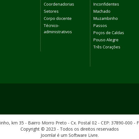
Coordenadorias
Inconfidentes
Setores
Machado
Corpo docente
Muzambinho
Técnico-
Passos
administrativos
Poços de Caldas
Pouso Alegre
Três Corações
ho, km 35 - Bairro Morro Preto - Cx. Postal 02 - CEP: 37890-000 - 
Copyright © 2023 - Todos os direitos reservados
Joomla! é um Software Livre.