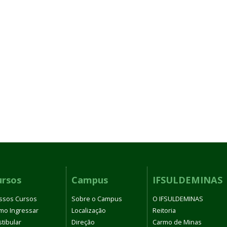
ursos
Campus
IFSULDEMINAS
ssos Cursos
Sobre o Campus
O IFSULDEMINAS
mo Ingressar
Localização
Reitoria
tibular
Direção
Carmo de Minas