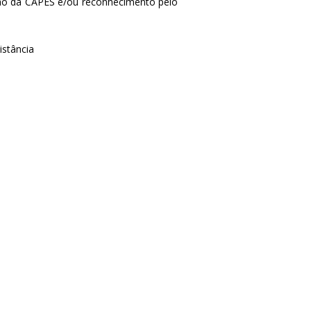
ção da CAPES e/ou reconhecimento pelo
istância