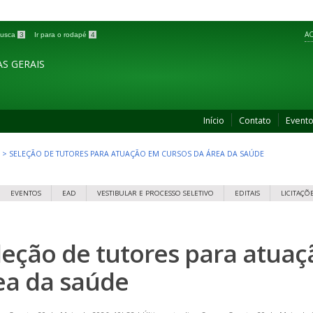
AC
 busca
3
Ir para o rodapé
4
S GERAIS
Início
Contato
Event
>
SELEÇÃO DE TUTORES PARA ATUAÇÃO EM CURSOS DA ÁREA DA SAÚDE
EVENTOS
EAD
VESTIBULAR E PROCESSO SELETIVO
EDITAIS
LICITAÇÕ
leção de tutores para atua
ea da saúde