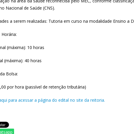
uação na área da saúde reconhecida pelo MEC, conforme classifica
ho Nacional de Saúde (CNS).
idades a serem realizadas: Tutoria em curso na modalidade Ensino a D
 Horária:
nal (máxima): 10 horas
al (máxima): 40 horas
 da Bolsa:
,00 por hora (passível de retenção tributária)
aqui para acessar a página do edital no site da reitoria.
atsapp