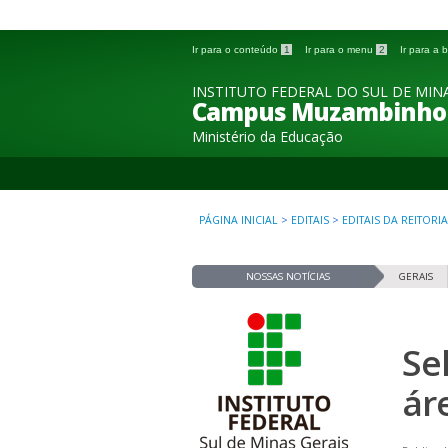
Ir para o conteúdo
1
Ir para o menu
2
Ir para a
INSTITUTO FEDERAL DO SUL DE MINA
Campus Muzambinho
Ministério da Educação
PÁGINA INICIAL
>
EDITAIS
>
EDITAIS DA REITORIA
NOSSAS NOTÍCIAS
GERAIS
Se
ár