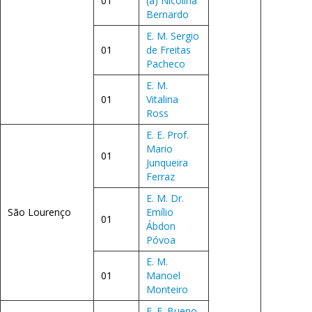
01
(a) Nicolina
Bernardo
E. M. Sergio
01
de Freitas
Pacheco
E. M.
01
Vitalina
Ross
E. E. Prof.
Mario
01
Junqueira
Ferraz
E. M. Dr.
São Lourenço
Emílio
01
Ábdon
Póvoa
E. M.
01
Manoel
Monteiro
E. E. Bueno