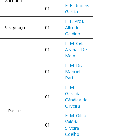
Machado
E. E. Rubens
01
Garcia
E. E. Prof.
Paraguaçu
01
Alfredo
Galdino
E. M. Cel.
01
Azarias De
Melo
E. M. Dr.
01
Manoel
Patti
E. M.
Geralda
01
Cândida de
Oliveira
Passos
E. M. Oilda
Valéria
01
Silveira
Coelho