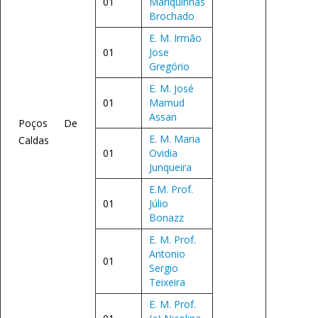
01
Mariquinhas
Brochado
E. M. Irmão
01
Jose
Gregório
E. M. José
01
Mamud
Assan
Poços De
E. M. Maria
Caldas
01
Ovidia
Junqueira
E.M. Prof.
01
Júlio
Bonazz
E. M. Prof.
Antonio
01
Sergio
Teixeira
E. M. Prof.