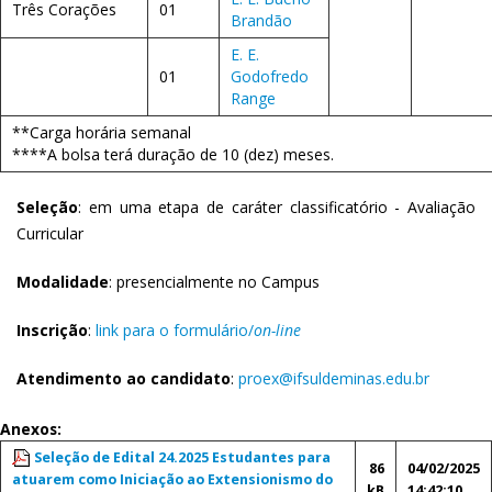
Três Corações
01
Brandão
E. E.
01
Godofredo
Range
**Carga horária semanal
****A bolsa terá duração de 10 (dez) meses.
Seleção
: em uma etapa de caráter classificatório - Avaliação
Curricular
Modalidade
: presencialmente no Campus
Inscrição
:
link para o formulário/
on-line
Atendimento ao candidato
:
proex@ifsuldeminas.edu.br
Anexos:
Seleção de Edital 24.2025 Estudantes para
86
04/02/2025
atuarem como Iniciação ao Extensionismo do
kB
14:42:10