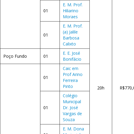
E. M. Prof.
01
Hiliarino
Moraes
E. M. Prof.
(a) Jalile
01
Barbosa
Calixto
E. E. José
Poço Fundo
01
Bonifácio
Caic em
Prof Arino
01
Ferreira
Pinto
20h
R$770,
Colégio
Municipal
01
Dr. José
Vargas de
Souza
E. M. Dona