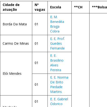
Cidade de
Nº
Escola
**CH
***Bolsa
atuação
vagas
E. M.
Benedita
Borda Da Mata
01
Braga
Cobra
E. E. Prof.
Carmo De Minas
01
Guedes
Fernande
E. E.
Brasilino
01
Alves
Pereira
Elói Mendes
E. E. Norma
De Brito
01
Piedade
Martins
E. E. Gabriel
01
Odorico