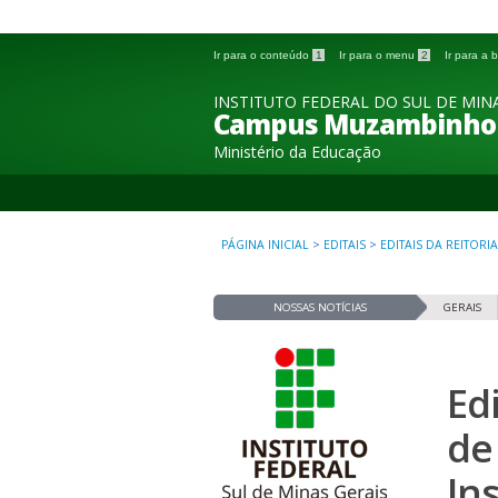
Ir para o conteúdo
1
Ir para o menu
2
Ir para a
INSTITUTO FEDERAL DO SUL DE MINA
Campus Muzambinho
Ministério da Educação
PÁGINA INICIAL
>
EDITAIS
>
EDITAIS DA REITORIA
NOSSAS NOTÍCIAS
GERAIS
Ed
de
In