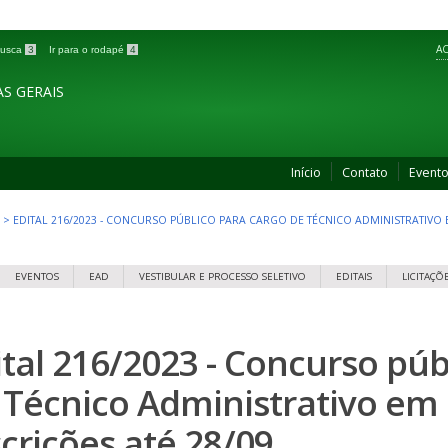
AC
 busca
3
Ir para o rodapé
4
S GERAIS
Início
Contato
Event
>
EDITAL 216/2023 - CONCURSO PÚBLICO PARA CARGO DE TÉCNICO ADMINISTRATIVO E
EVENTOS
EAD
VESTIBULAR E PROCESSO SELETIVO
EDITAIS
LICITAÇÕ
ital 216/2023 - Concurso púb
 Técnico Administrativo em 
scrições até 28/09