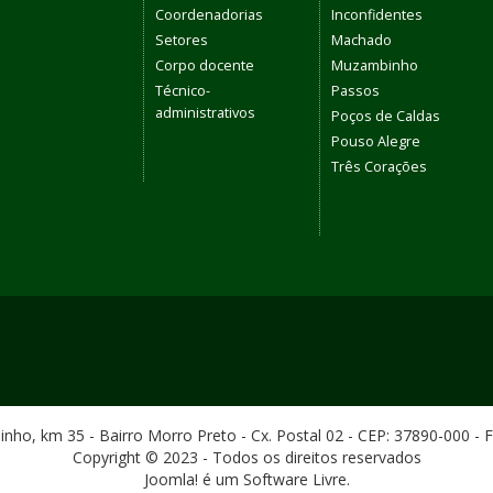
Coordenadorias
Inconfidentes
Setores
Machado
Corpo docente
Muzambinho
Técnico-
Passos
administrativos
Poços de Caldas
Pouso Alegre
Três Corações
ho, km 35 - Bairro Morro Preto - Cx. Postal 02 - CEP: 37890-000 - 
Copyright © 2023 - Todos os direitos reservados
Joomla! é um Software Livre.