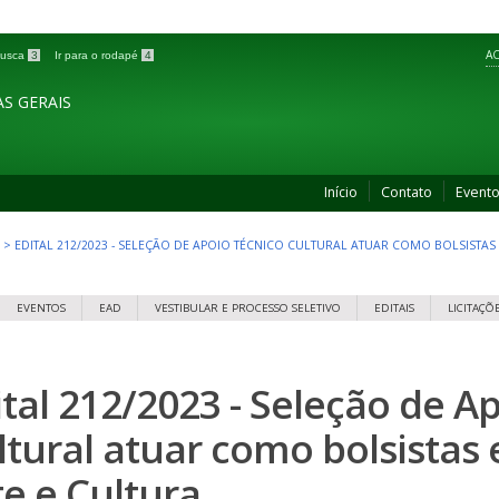
AC
 busca
3
Ir para o rodapé
4
S GERAIS
Início
Contato
Event
>
EDITAL 212/2023 - SELEÇÃO DE APOIO TÉCNICO CULTURAL ATUAR COMO BOLSISTAS
EVENTOS
EAD
VESTIBULAR E PROCESSO SELETIVO
EDITAIS
LICITAÇÕ
ital 212/2023 - Seleção de A
ltural atuar como bolsistas
te e Cultura