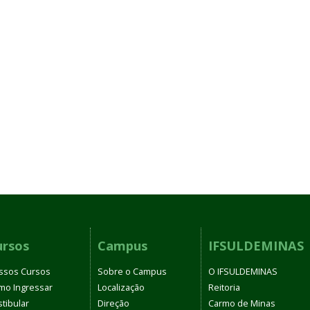
ursos
Campus
IFSULDEMINAS
ssos Cursos
Sobre o Campus
O IFSULDEMINAS
mo Ingressar
Localização
Reitoria
tibular
Direção
Carmo de Minas