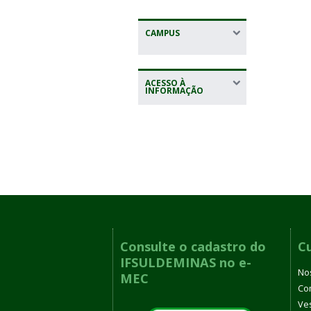
CAMPUS
ACESSO À
INFORMAÇÃO
Consulte o cadastro do
C
IFSULDEMINAS no e-
No
MEC
Co
Ves