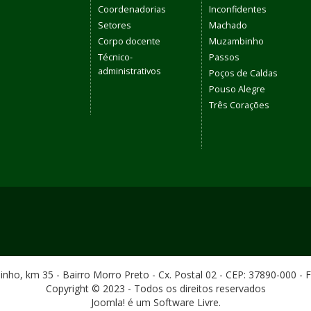
Coordenadorias
Inconfidentes
Setores
Machado
Corpo docente
Muzambinho
Técnico-
Passos
administrativos
Poços de Caldas
Pouso Alegre
Três Corações
ho, km 35 - Bairro Morro Preto - Cx. Postal 02 - CEP: 37890-000 - 
Copyright © 2023 - Todos os direitos reservados
Joomla! é um Software Livre.