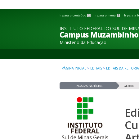
Ir para o conteúdo
1
Ir para o menu
2
Ir para a
INSTITUTO FEDERAL DO SUL DE MINA
Campus Muzambinho
Ministério da Educação
PÁGINA INICIAL
>
EDITAIS
>
EDITAIS DA REITORIA
NOSSAS NOTÍCIAS
GERAIS
Ed
Cu
Ar