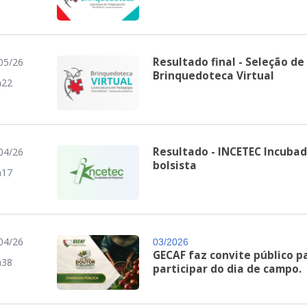
Resultado final - Seleção de
05/26
Brinquedoteca Virtual
h22
Resultado - INCETEC Incuba
04/26
bolsista
h17
04/26
03/2026
GECAF faz convite público 
h38
participar do dia de campo.