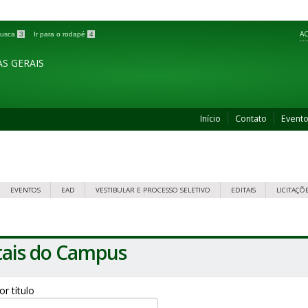
AC
 busca
3
Ir para o rodapé
4
S GERAIS
Início
Contato
Event
EVENTOS
EAD
VESTIBULAR E PROCESSO SELETIVO
EDITAIS
LICITAÇÕ
tais do Campus
por título