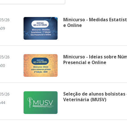
Minicurso - Medidas Estatísti
05/26
e Online
h09
Minicurso - Ideias sobre Núm
05/26
Presencial e Online
h00
Seleção de alunos bolsistas
05/26
Veterinária (MUSV)
h44