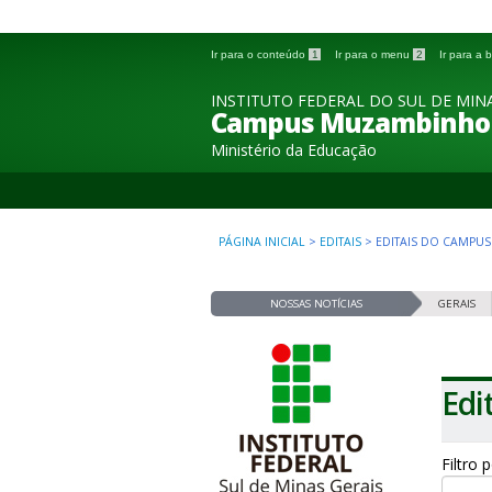
Ir para o conteúdo
1
Ir para o menu
2
Ir para a
INSTITUTO FEDERAL DO SUL DE MINA
Campus Muzambinho
Ministério da Educação
PÁGINA INICIAL
>
EDITAIS
>
EDITAIS DO CAMPUS
NOSSAS NOTÍCIAS
GERAIS
Edi
Filtro 