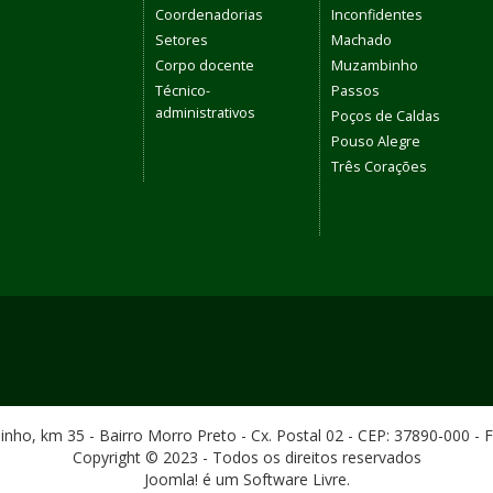
Coordenadorias
Inconfidentes
Setores
Machado
Corpo docente
Muzambinho
Técnico-
Passos
administrativos
Poços de Caldas
Pouso Alegre
Três Corações
ho, km 35 - Bairro Morro Preto - Cx. Postal 02 - CEP: 37890-000 - 
Copyright © 2023 - Todos os direitos reservados
Joomla! é um Software Livre.