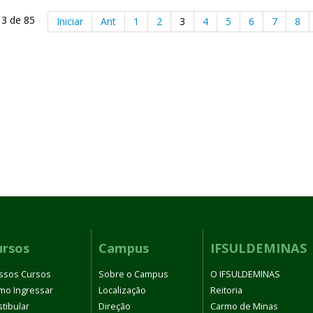
 3 de 85
Iniciar
Ant
1
2
3
4
5
6
7
8
ursos
Campus
IFSULDEMINAS
ssos Cursos
Sobre o Campus
O IFSULDEMINAS
mo Ingressar
Localização
Reitoria
tibular
Direção
Carmo de Minas