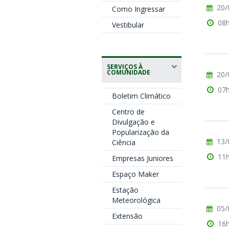
20/
Como Ingressar
08
Vestibular
SERVIÇOS À
COMUNIDADE
20/
07
Boletim Climático
Centro de
Divulgação e
Popularização da
13/
Ciência
11
Empresas Juniores
Espaço Maker
Estação
Meteorológica
05/
Extensão
16