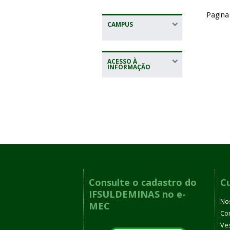
Pagina
CAMPUS
ACESSO À
INFORMAÇÃO
Consulte o cadastro do
C
IFSULDEMINAS no e-
No
MEC
Co
Ves