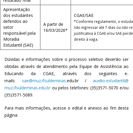
resultado final
Apresentação
dos estudantes
CGAE/SAE
deferidos ao
*Conforme regulamento, o estuda
A partir de
setor
não ingressar até 7 dias ou não re
16/03/2026*
responsável pela
justificativa à CGAE e/ou SAE perd
Moradia
direito à vaga.
Estudantil (SAE)
Dúvidas e informações sobre o processo seletivo deverão ser
obtidas através de atendimento pela Equipe de Assistência ao
Educando da CGAE, através dos seguintes e-
mails:
sae@muz.ifsuldeminas.
edu.br /
auxilio.estudantil@
muz.ifsuldeminas.edu.br
ou pelos telefones: (35)3571-5070 e/ou
(35)3571-5089.
Para mais informações, acesse o edital e anexos ao fim desta
página: