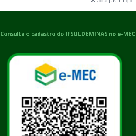
Voltar para o topo
Consulte o cadastro do IFSULDEMINAS no e-MEC