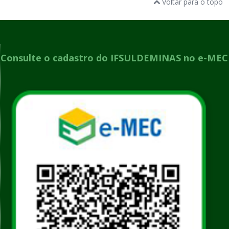
Voltar para o topo
Consulte o cadastro do IFSULDEMINAS no e-MEC