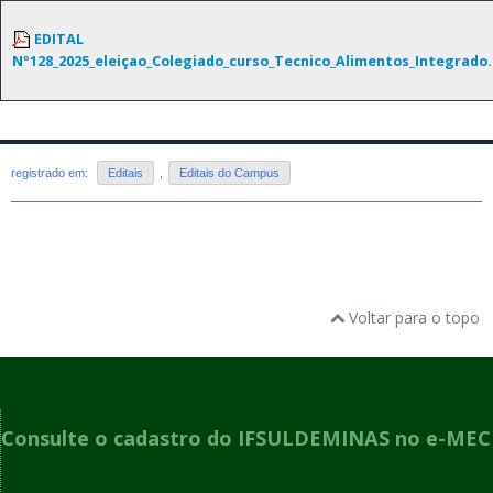
EDITAL
Nº128_2025_eleiçao_Colegiado_curso_Tecnico_Alimentos_Integrado
registrado em:
Editais
,
Editais do Campus
Voltar para o topo
Consulte o cadastro do IFSULDEMINAS no e-MEC