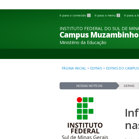
Ir para o conteúdo
1
Ir para o menu
2
Ir para a
INSTITUTO FEDERAL DO SUL DE MINA
Campus Muzambinho
Ministério da Educação
PÁGINA INICIAL
>
EDITAIS
>
EDITAIS DO CAMPUS
NOSSAS NOTÍCIAS
GERAIS
In
na