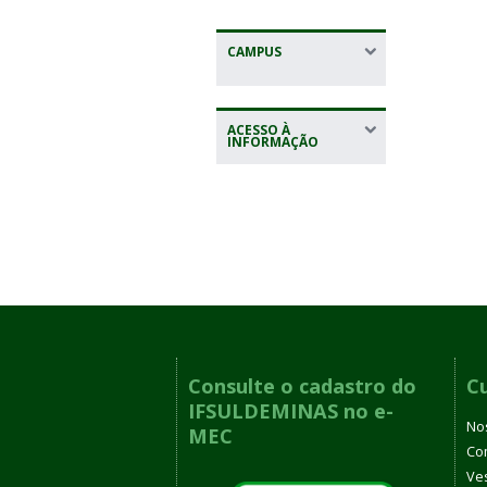
CAMPUS
ACESSO À
INFORMAÇÃO
Consulte o cadastro do
C
IFSULDEMINAS no e-
No
MEC
Co
Ves