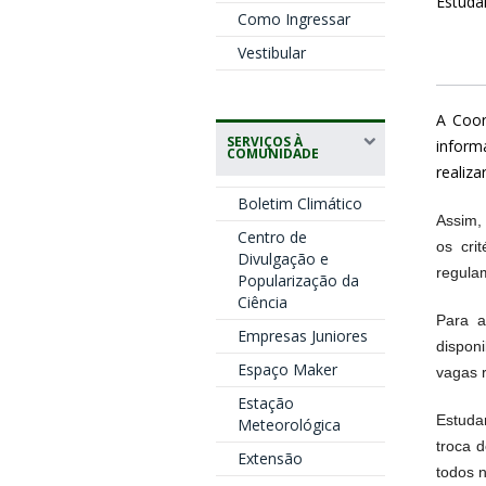
Estuda
Como Ingressar
Vestibular
A Coor
SERVIÇOS À
inform
COMUNIDADE
realiza
Boletim Climático
Assim,
Centro de
os cri
Divulgação e
regula
Popularização da
Ciência
Para a
Empresas Juniores
dispon
Espaço Maker
vagas 
Estação
Estuda
Meteorológica
troca 
Extensão
todos n