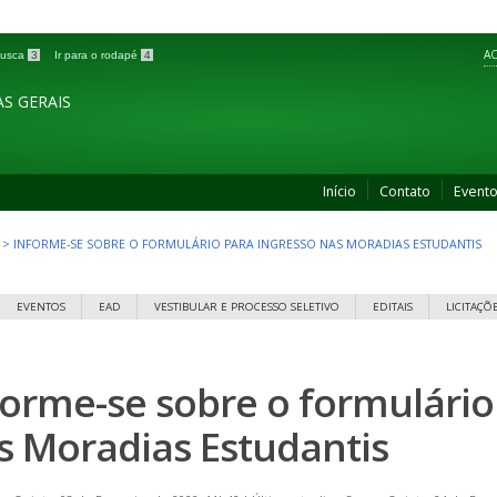
AC
 busca
3
Ir para o rodapé
4
S GERAIS
Início
Contato
Event
>
INFORME-SE SOBRE O FORMULÁRIO PARA INGRESSO NAS MORADIAS ESTUDANTIS
EVENTOS
EAD
VESTIBULAR E PROCESSO SELETIVO
EDITAIS
LICITAÇÕ
forme-se sobre o formulário
s Moradias Estudantis