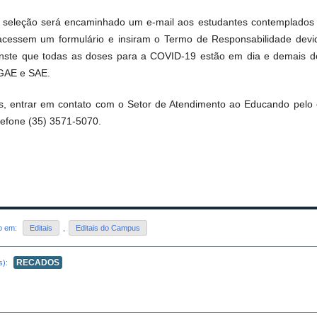
 seleção será encaminhado um e-mail aos estudantes contemplados
cessem um formulário e insiram o Termo de Responsabilidade devi
nste que todas as doses para a COVID-19 estão em dia e demais do
GAE e SAE.
s, entrar em contato com o Setor de Atendimento ao Educando pelo
lefone (35) 3571-5070.
do em:
Editais
,
Editais do Campus
RECADOS
s):