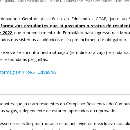
o: Quinta, 03 de Fevereiro de 2022, 11h42
|
Última atualização em Quinta, 24 de Feve
denadoria Geral de Assistência ao Educando - CGAE, junto ao
nforma aos estudantes que já possuíam o status de reside
e 2022
, que o preenchimento do Formulário para ingresso nas Morad
rados nos sistemas acadêmicos e seu preenchimento é obrigatório.
 se você se encontra nesta situação (tem direito à vaga) e ainda nã
 e responda as perguntas:
/forms.gle/
t1rHoR6TLxfVaCr68
udantes que já eram residentes do Complexo Residencial do Cam
as vagas, independente de estarem aprovados ou reprovados.
esso de seleção para moradia estudantil vigente é exclusivo aos alu