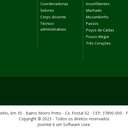
Coordenadorias
Inconfidentes
Setores
Machado
Corpo docente
Muzambinho
Técnico-
Passos
administrativos
Poços de Caldas
Pouso Alegre
Três Corações
ho, km 35 - Bairro Morro Preto - Cx. Postal 02 - CEP: 37890-000 - 
Copyright © 2023 - Todos os direitos reservados
Joomla! é um Software Livre.