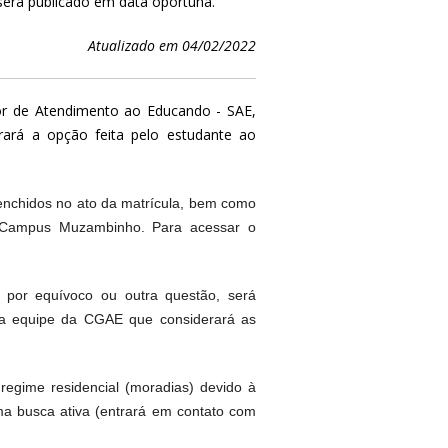
será publicado em data oportuna.
Atualizado em 04/02/2022
or de Atendimento ao Educando - SAE,
rará a opção feita pelo estudante ao
enchidos no ato da matrícula, bem como
o Campus Muzambinho. Para acessar o
 por equívoco ou outra questão, será
ela equipe da CGAE que considerará as
gime residencial (moradias) devido à
a busca ativa (entrará em contato com