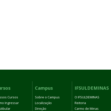
ursos
Campus
IFSULDEMINAS
ssos Cursos
Sobre o Campus
O IFSULDEMINAS
mo Ingressar
Localização
Reitoria
tibular
Direção
Carmo de Minas