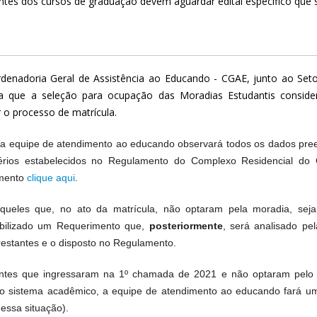
ntes dos cursos de graduação devem aguardar edital específico que 
denadoria Geral de Assistência ao Educando - CGAE, junto ao Set
a que a seleção para ocupação das Moradias Estudantis conside
r o processo de matrícula.
 a equipe de atendimento ao educando observará todos os dados pre
térios estabelecidos no Regulamento do Complexo Residencial d
mento
clique aqui
.
queles que, no ato da matrícula, não optaram pela moradia, seja
ibilizado um Requerimento que,
posteriormente
, será analisado p
restantes e o disposto no Regulamento.
ntes que ingressaram na
1º
chamada de 2021 e não optaram pelo re
do sistema acadêmico, a equipe de atendimento ao educando fará um
essa situação).