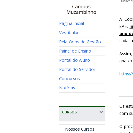
Publicad
A Coor
Página inicial
SAE,
i
Vestibular
ano d
cadast
Relatórios de Gestão
Painel de Ensino
Assim,
Portal do Aluno
abaixo
Portal do Servidor
https:/
Concursos
Notícias
Os est
CURSOS
com su
O proc
Nossos Cursos