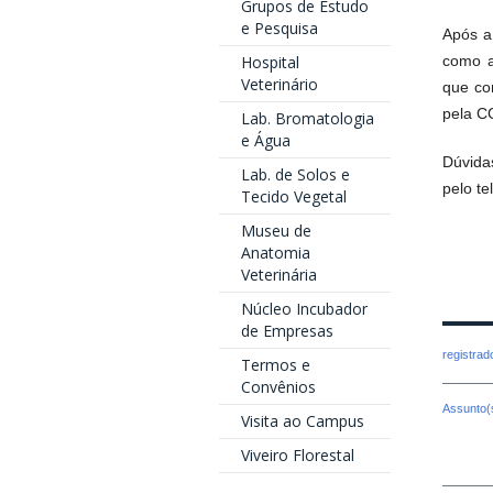
Grupos de Estudo
e Pesquisa
Após a
Hospital
como a
Veterinário
que co
pela C
Lab. Bromatologia
e Água
Dúvida
Lab. de Solos e
pelo te
Tecido Vegetal
Museu de
Anatomia
Veterinária
Núcleo Incubador
de Empresas
registra
Termos e
Convênios
Assunto(
Visita ao Campus
Viveiro Florestal