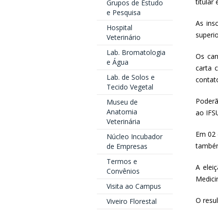
titular
Grupos de Estudo
e Pesquisa
As ins
Hospital
superio
Veterinário
Lab. Bromatologia
Os can
e Água
carta 
Lab. de Solos e
contato
Tecido Vegetal
Poderã
Museu de
Anatomia
ao IF
Veterinária
Em 02 
Núcleo Incubador
também
de Empresas
Termos e
A elei
Convênios
Medici
Visita ao Campus
O resul
Viveiro Florestal