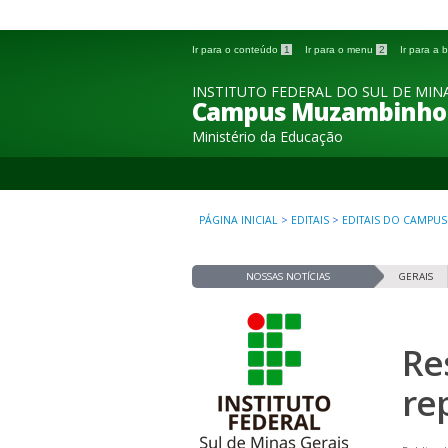
Ir para o conteúdo
1
Ir para o menu
2
Ir para a
INSTITUTO FEDERAL DO SUL DE MINA
Campus Muzambinho
Ministério da Educação
PÁGINA INICIAL
>
EDITAIS
>
EDITAIS DO CAMPUS
NOSSAS NOTÍCIAS
GERAIS
Re
re