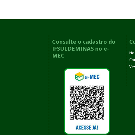
Consulte o cadastro do
C
IFSULDEMINAS no e-
No
MEC
Co
Ves