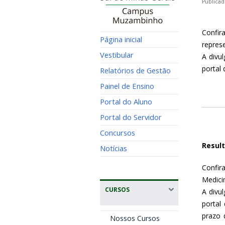
Publicad
Confir
Página inicial
repres
Vestibular
A divu
portal
Relatórios de Gestão
Painel de Ensino
Portal do Aluno
Portal do Servidor
Concursos
Result
Notícias
Confir
Medicin
CURSOS
A divu
portal
prazo 
Nossos Cursos