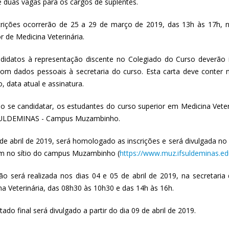
 e duas vagas para os cargos de suplentes.
crições ocorrerão de 25 a 29 de março de 2019, das 13h às 17h, 
r de Medicina Veterinária.
didatos à representação discente no Colegiado do Curso deverão 
com dados pessoais à secretaria do curso. Esta carta deve conter
, data atual e assinatura.
o se candidatar, os estudantes do curso superior em Medicina Veter
SULDEMINAS - Campus Muzambinho.
de abril de 2019, será homologado as inscrições e será divulgada no
 no sítio do campus Muzambinho (
https://www.muz.ifsuldeminas.ed
ção será realizada nos dias 04 e 05 de abril de 2019, na secretar
na Veterinária, das 08h30 às 10h30 e das 14h às 16h.
tado final será divulgado a partir do dia 09 de abril de 2019.