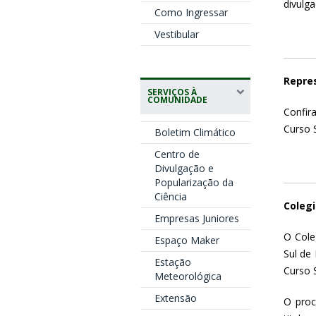
divulg
Como Ingressar
Vestibular
Repres
SERVIÇOS À
COMUNIDADE
Confir
Curso 
Boletim Climático
Centro de
Divulgação e
Popularização da
Ciência
Colegi
Empresas Juniores
O Cole
Espaço Maker
Sul de
Estação
Curso 
Meteorológica
Extensão
O proc