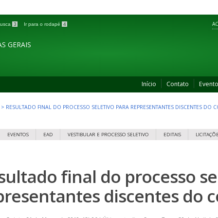
AC
 busca
3
Ir para o rodapé
4
S GERAIS
Início
Contato
Event
>
RESULTADO FINAL DO PROCESSO SELETIVO PARA REPRESENTANTES DISCENTES DO 
EVENTOS
EAD
VESTIBULAR E PROCESSO SELETIVO
EDITAIS
LICITAÇÕ
sultado final do processo se
presentantes discentes do c