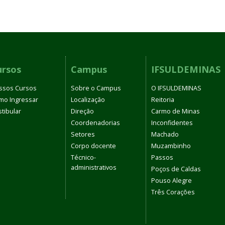
ursos
Campus
IFSULDEMINAS
ssos Cursos
Sobre o Campus
O IFSULDEMINAS
mo Ingressar
Localização
Reitoria
tibular
Direção
Carmo de Minas
Coordenadorias
Inconfidentes
Setores
Machado
Corpo docente
Muzambinho
Técnico-
Passos
administrativos
Poços de Caldas
Pouso Alegre
Três Corações