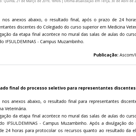
o: Quinta, 21 de Março de 2019, 18h06
|
Última atualização em Terça, 30 de Abril de 
a nos anexos abaixo, o resultado final, após o prazo de 24 hora
entantes discentes do Colegiado do curso superior em Medicina Veteri
lgação da etapa final acontece no mural das salas de aulas do curso
 do IFSULDEMINAS - Campus Muzambinho.
Publicação:
Ascom/I
ado final do processo seletivo para representantes discentes
a nos anexos abaixo, o resultado final para representantes discen
a Veterinária.
lgação da etapa final acontece no mural das salas de aulas do curso
 do IFSULDEMINAS - Campus Muzambinho. Após a divulgação do re
de 24 horas para protocolar os recursos quanto ao resultado da el