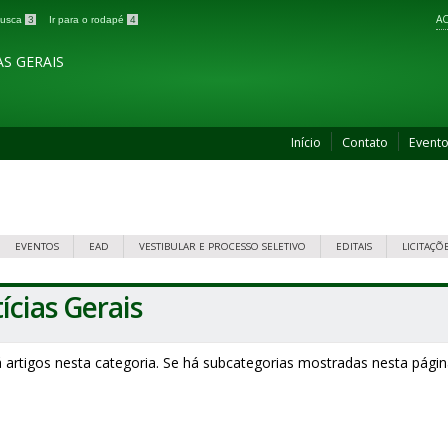
AC
 busca
3
Ir para o rodapé
4
S GERAIS
Início
Contato
Event
EVENTOS
EAD
VESTIBULAR E PROCESSO SELETIVO
EDITAIS
LICITAÇÕ
ícias Gerais
 artigos nesta categoria. Se há subcategorias mostradas nesta págin