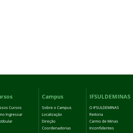
ursos
Campus
IFSULDEMINAS
ssos Cursos
Sobre o Campus
O IFSULDEMINAS
mo Ingressar
Localização
Reitoria
tibular
Direção
Carmo de Minas
Coordenadorias
Inconfidentes