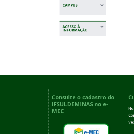
CAMPUS
ACESSO À
INFORMAÇÃO
Consulte o cadastro do
C
IFSULDEMINAS no e-
No
MEC
Co
Ves