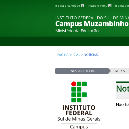
Ir para o conteúdo
1
Ir para o menu
2
Ir para a
INSTITUTO FEDERAL DO SUL DE MINA
Campus Muzambinho
Ministério da Educação
PÁGINA INICIAL
>
NOTÍCIAS
NOSSAS NOTÍCIAS
GERAIS
Not
Não há