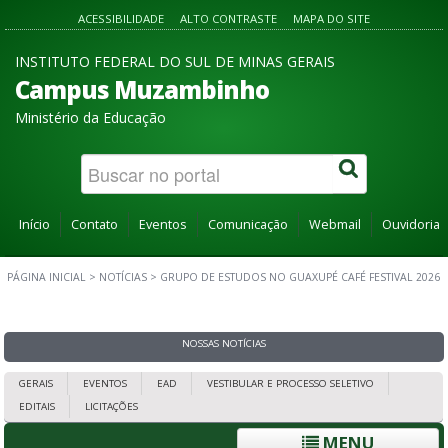
ACESSIBILIDADE
ALTO CONTRASTE
MAPA DO SITE
INSTITUTO FEDERAL DO SUL DE MINAS GERAIS
Campus Muzambinho
Ministério da Educação
Início
Contato
Eventos
Comunicação
Webmail
Ouvidoria
PÁGINA INICIAL
>
NOTÍCIAS
>
GRUPO DE ESTUDOS NO GUAXUPÉ CAFÉ FESTIVAL 2026
NOSSAS NOTÍCIAS
GERAIS
EVENTOS
EAD
VESTIBULAR E PROCESSO SELETIVO
EDITAIS
LICITAÇÕES
MENU