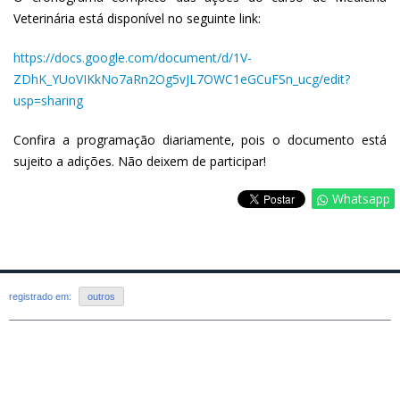
Veterinária está disponível no seguinte link:
https://docs.google.com/document/d/1V-
ZDhK_YUoVIKkNo7aRn2Og5vJL7OWC1eGCuFSn_ucg/edit?
usp=sharing
Confira a programação diariamente, pois o documento está
sujeito a adições. Não deixem de participar!
Whatsapp
registrado em:
outros