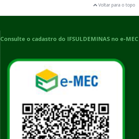
Voltar para o topo
Consulte o cadastro do IFSULDEMINAS no e-MEC