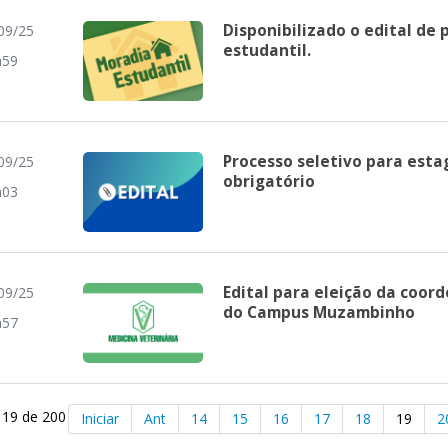
Disponibilizado o edital de
09/25
estudantil.
h59
Processo seletivo para est
09/25
obrigatório
h03
Edital para eleição da coor
09/25
do Campus Muzambinho
h57
 19 de 200
Iniciar
Ant
14
15
16
17
18
19
2