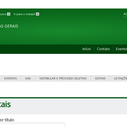
AC
 busca
3
Ir para o rodapé
4
S GERAIS
Início
Contato
Event
EVENTOS
EAD
VESTIBULAR E PROCESSO SELETIVO
EDITAIS
LICITAÇÕ
tais
por título