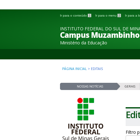
Ir para o conteúdo
1
Ir para o menu
2
Ir para a
INSTITUTO FEDERAL DO SUL DE MINA
Campus Muzambinho
Ministério da Educação
PÁGINA INICIAL
>
EDITAIS
NOSSAS NOTÍCIAS
GERAIS
Edi
Filtro 