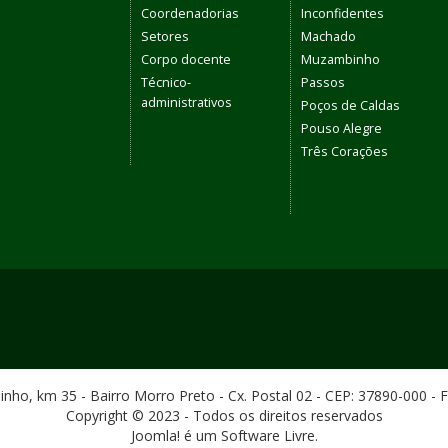
Coordenadorias
Inconfidentes
Setores
Machado
Corpo docente
Muzambinho
Técnico-
Passos
administrativos
Poços de Caldas
Pouso Alegre
Três Corações
ho, km 35 - Bairro Morro Preto - Cx. Postal 02 - CEP: 37890-000 - 
Copyright © 2023 - Todos os direitos reservados
Joomla! é um Software Livre.