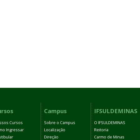
ursos
Campus
IFSULDEMINAS
ssos Cursos
Sobre o Campus
O IFSULDEMINAS
mo Ingressar
Localização
Reitoria
tibular
Direção
Carmo de Minas