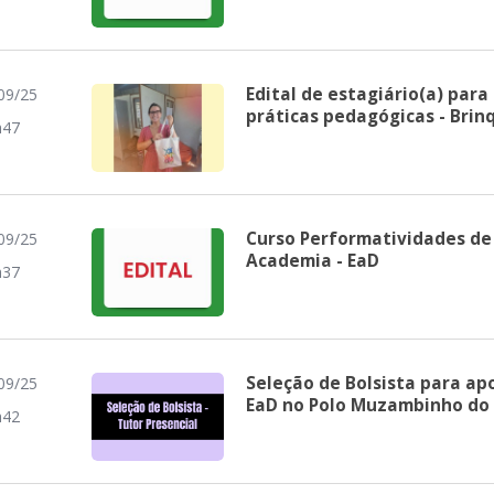
Edital de estagiário(a) par
09/25
práticas pedagógicas - Bri
h47
Curso Performatividades de 
09/25
Academia - EaD
h37
Seleção de Bolsista para ap
09/25
EaD no Polo Muzambinho do
h42