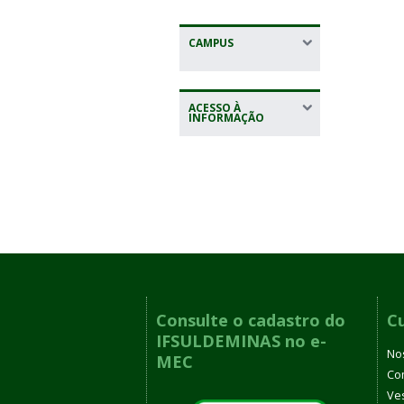
CAMPUS
ACESSO À
INFORMAÇÃO
Consulte o cadastro do
C
IFSULDEMINAS no e-
No
MEC
Co
Ves