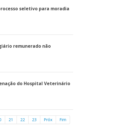
 processo seletivo para moradia
agiário remunerado não
denação do Hospital Veterinário
0
21
22
23
Próx
Fim