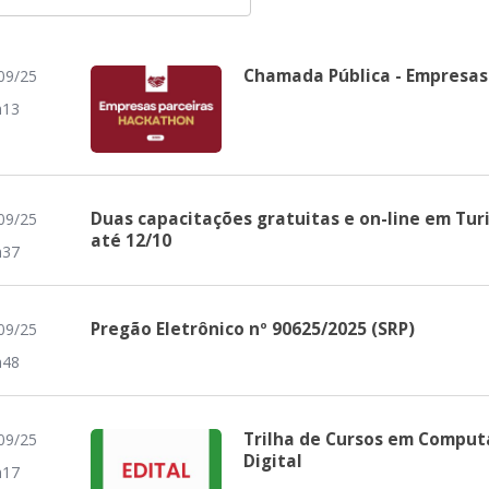
Chamada Pública - Empresas
09/25
h13
Duas capacitações gratuitas e on-line em Tu
09/25
até 12/10
h37
Pregão Eletrônico nº 90625/2025 (SRP)
09/25
h48
Trilha de Cursos em Comput
09/25
Digital
h17