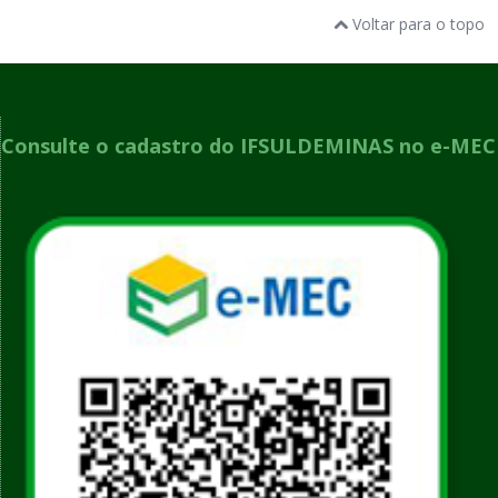
Voltar para o topo
Consulte o cadastro do IFSULDEMINAS no e-MEC